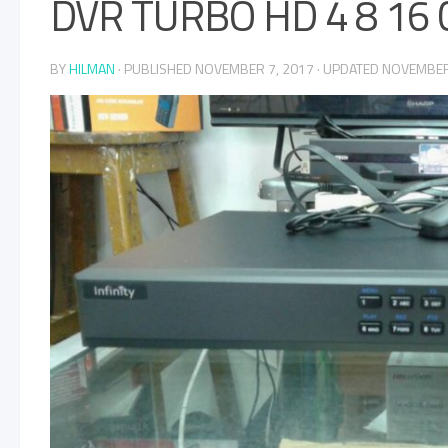
DVR TURBO HD 4 8 16
BY
HILMAN
· PUBLISHED
NOVEMBER 7, 2017
· UPDATED
NOVEMBER