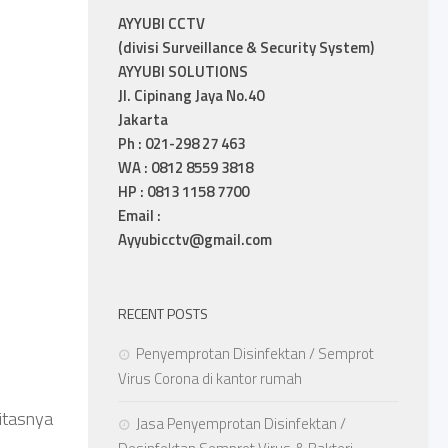
AYYUBI CCTV
(divisi Surveillance & Security System)
AYYUBI SOLUTIONS
Jl. Cipinang Jaya No.40
Jakarta
Ph : 021-298 27 463
WA : 0812 8559 3818
HP : 0813 1158 7700
Email :
Ayyubicctv@gmail.com
RECENT POSTS
Penyemprotan Disinfektan / Semprot
Virus Corona di kantor rumah
litasnya
Jasa Penyemprotan Disinfektan /