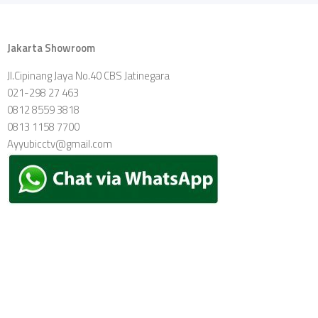
Jakarta Showroom
Jl.Cipinang Jaya No.40 CBS Jatinegara
021-298 27 463
0812 8559 3818
0813 1158 7700
Ayyubicctv@gmail.com