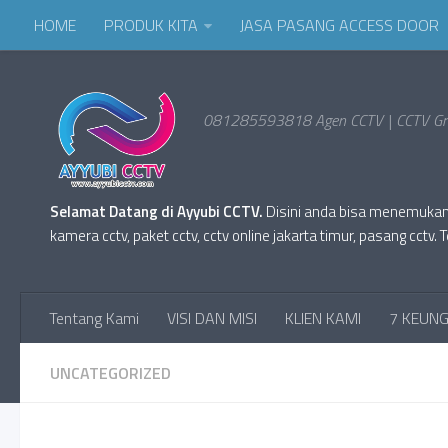
HOME
PRODUK KITA
JASA PASANG ACCESS DOOR
081285593818 Agen CCTV | CCTV Gro
Selamat Datang di Ayyubi CCTV.
Disini anda bisa menemukan Pr
kamera cctv, paket cctv, cctv online jakarta timur, pasang cc
Tentang Kami
VISI DAN MISI
KLIEN KAMI
7 KEUNG
UNCATEGORIZED