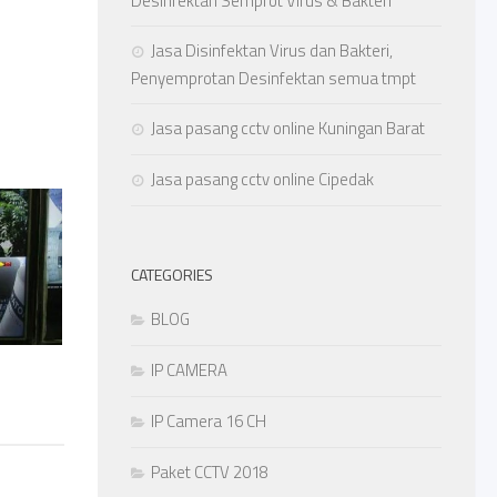
Desinfektan Semprot Virus & Bakteri
Jasa Disinfektan Virus dan Bakteri,
Penyemprotan Desinfektan semua tmpt
Jasa pasang cctv online Kuningan Barat
Jasa pasang cctv online Cipedak
CATEGORIES
BLOG
IP CAMERA
IP Camera 16 CH
Paket CCTV 2018