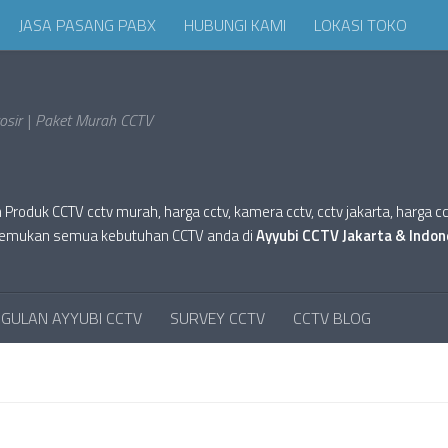
JASA PASANG PABX
HUBUNGI KAMI
LOKASI TOKO
sir | Paket Murah CCTV
oduk CCTV cctv murah, harga cctv, kamera cctv, cctv jakarta, harga cctv hi
tv. Temukan semua kebutuhan CCTV anda di
Ayyubi CCTV Jakarta & Indon
GULAN AYYUBI CCTV
SURVEY CCTV
CCTV BLOG