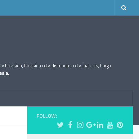
kvision, hikvision cctv, distributor cctv, jual cctv, harga
esia.
FOLLOW: