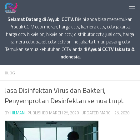
Selamat Datang di Ayyubi CCTV.
Disini anda bisa menemukan
Produk CCTV cctv murah, harga cctv, kamera cctv, cctv jakarta,
harga cctv hikvision, hikvision cctv, distributor cctv, jual cctv, harga
kamera cctv, paket cctv, cctv online jakarta timur, pasang cctv.
Temukan semua kebutuhan CCTV anda di
Ayyubi CCTV Jakarta &
Indonesia.
BLOG
Jasa Disinfektan Virus dan Bakteri,
Penyemprotan Desinfektan semua tmpt
BY
HILMAN
· PUBLISHED
MARCH 25, 2020
· UPDATED
MARCH 25, 2020