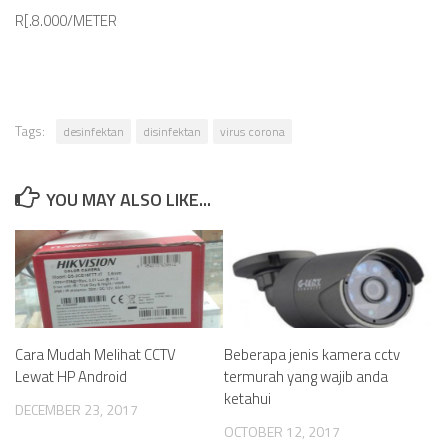
R[.8.000/METER
Tags:
desinfektan
disinfektan
virus corona
YOU MAY ALSO LIKE...
Cara Mudah Melihat CCTV
Beberapa jenis kamera cctv
Lewat HP Android
termurah yang wajib anda
ketahui
DECEMBER 23, 2017
OCTOBER 12, 2017