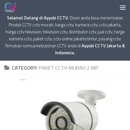
Selamat Datang di Ayyubi CCTV.
Disini anda bisa menemukan
Produk CCTV cctv murah, harga cctv, kamera cctv, cctv jakarta,
harga cctv hikvision, hikvision cctv, distributor cctv, jual cctv, harga
kamera cctv, paket cctv, cctv online jakarta timur, pasang cctv.
Temukan semua kebutuhan CCTV anda di
Ayyubi CCTV Jakarta &
Indonesia.
CATEGORY:
PAKET CCTV MURAH 2 MP