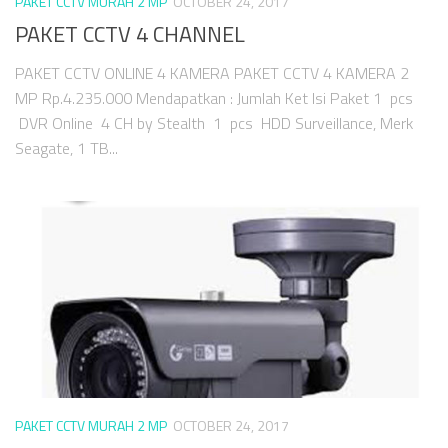
PAKET CCTV MURAH 2 MP
OCTOBER 24, 2017
PAKET CCTV 4 CHANNEL
PAKET CCTV ONLINE 4 KAMERA PAKET CCTV 4 KAMERA 2
MP Rp.4.235.000 Mendapatkan : Jumlah Ket Isi Paket 1 pcs
DVR Online 4 CH by Stealth 1 pcs HDD Surveillance, Merk
Seagate, 1 TB...
PAKET CCTV MURAH 2 MP
OCTOBER 24, 2017