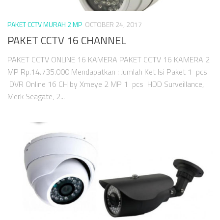
PAKET CCTV MURAH 2 MP
OCTOBER 24, 2017
PAKET CCTV 16 CHANNEL
PAKET CCTV ONLINE 16 KAMERA PAKET CCTV 16 KAMERA 2
MP Rp.14.735.000 Mendapatkan : Jumlah Ket Isi Paket 1 pcs
DVR Online 16 CH by Xmeye 2 MP 1 pcs HDD Surveillance,
Merk Seagate, 2...