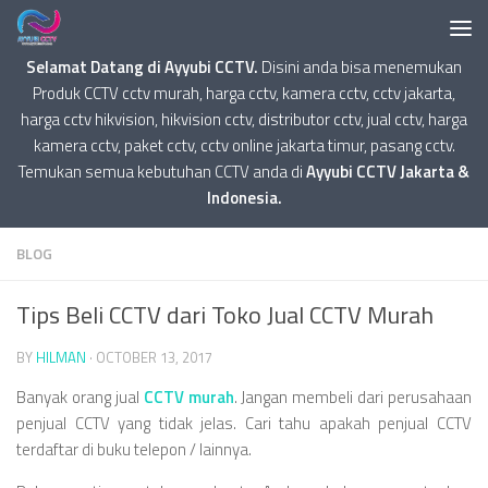
Selamat Datang di Ayyubi CCTV.
Disini anda bisa menemukan
Produk CCTV cctv murah, harga cctv, kamera cctv, cctv jakarta,
harga cctv hikvision, hikvision cctv, distributor cctv, jual cctv, harga
kamera cctv, paket cctv, cctv online jakarta timur, pasang cctv.
Temukan semua kebutuhan CCTV anda di
Ayyubi CCTV Jakarta &
Indonesia.
BLOG
Tips Beli CCTV dari Toko Jual CCTV Murah
BY
HILMAN
·
OCTOBER 13, 2017
Banyak orang jual
CCTV murah
. Jangan membeli dari perusahaan
penjual CCTV yang tidak jelas. Cari tahu apakah penjual CCTV
terdaftar di buku telepon / lainnya.