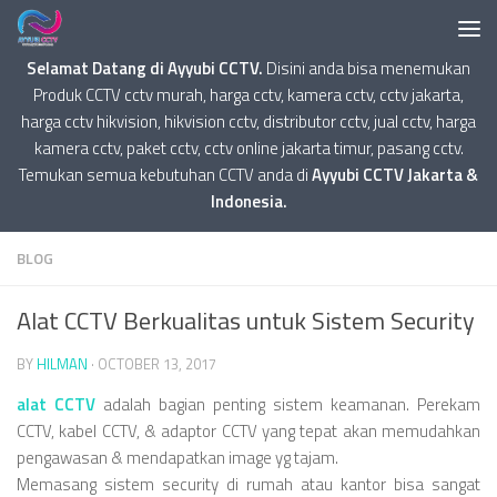
Selamat Datang di Ayyubi CCTV.
Disini anda bisa menemukan
Produk CCTV cctv murah, harga cctv, kamera cctv, cctv jakarta,
harga cctv hikvision, hikvision cctv, distributor cctv, jual cctv, harga
kamera cctv, paket cctv, cctv online jakarta timur, pasang cctv.
Temukan semua kebutuhan CCTV anda di
Ayyubi CCTV Jakarta &
Indonesia.
BLOG
Alat CCTV Berkualitas untuk Sistem Security
BY
HILMAN
·
OCTOBER 13, 2017
alat CCTV
adalah bagian penting sistem keamanan. Perekam
CCTV, kabel CCTV, & adaptor CCTV yang tepat akan memudahkan
pengawasan & mendapatkan image yg tajam.
Memasang sistem security di rumah atau kantor bisa sangat