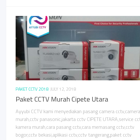
PAKET CCTV 2018
JULY 12, 2018
Paket CCTV Murah Cipete Utara
Ayyubi CCTV kami menyediakan pasang camera cctv,camer
murah,cctv panasonic,jakarta cctv CIPETE UTARA,service cct
kamera murah,cara pasang cctv,cara memasang cctv,cctv
bogor,cctv bekasi,aplikasi cctv,cctv tangerang,paket cctv