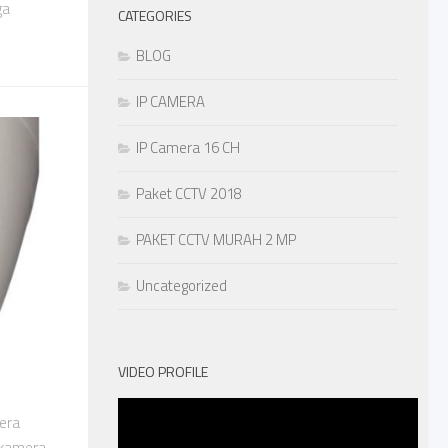
ga
CATEGORIES
BLOG
IP CAMERA
IP Camera 16 CH
Paket CCTV 2018
PAKET CCTV MURAH 2 MP
Uncategorized
VIDEO PROFILE
era
 kamera