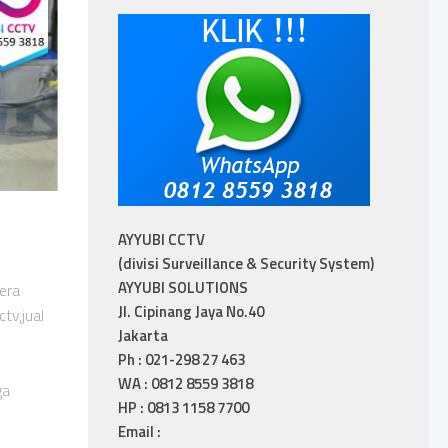
AYYUBI CCTV
(divisi Surveillance & Security System)
AYYUBI SOLUTIONS
era
Jl. Cipinang Jaya No.40
tv,jual
Jakarta
v
Ph : 021-298 27 463
WA : 0812 8559 3818
ga
HP : 0813 1158 7700
Email :