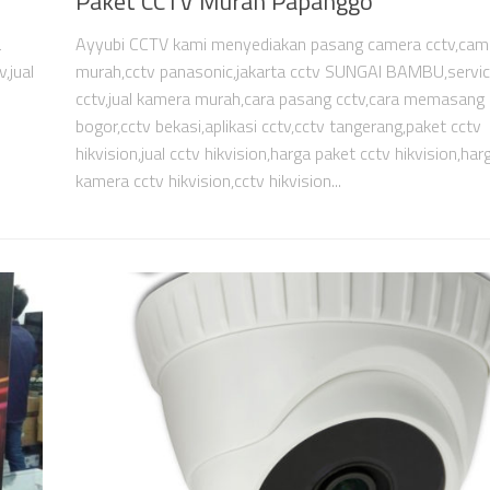
Paket CCTV Murah Papanggo
a
Ayyubi CCTV kami menyediakan pasang camera cctv,cam
,jual
murah,cctv panasonic,jakarta cctv SUNGAI BAMBU,servi
cctv,jual kamera murah,cara pasang cctv,cara memasang 
bogor,cctv bekasi,aplikasi cctv,cctv tangerang,paket cctv
hikvision,jual cctv hikvision,harga paket cctv hikvision,har
kamera cctv hikvision,cctv hikvision...