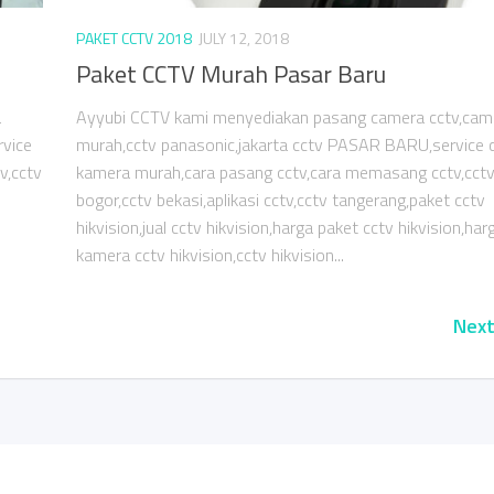
PAKET CCTV 2018
JULY 12, 2018
Paket CCTV Murah Pasar Baru
a
Ayyubi CCTV kami menyediakan pasang camera cctv,cam
vice
murah,cctv panasonic,jakarta cctv PASAR BARU,service cc
v,cctv
kamera murah,cara pasang cctv,cara memasang cctv,cct
bogor,cctv bekasi,aplikasi cctv,cctv tangerang,paket cctv
hikvision,jual cctv hikvision,harga paket cctv hikvision,har
kamera cctv hikvision,cctv hikvision...
Next