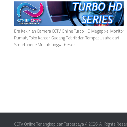
Era Kekinian Camera CCTV Online Turbo HD Megapixel Monitor
Rumah, Toko Kantor, Gudang Pabrik dan Tempat Usaha dari
Smartphone Mudah Tinggal Geser
CCTV Online Terlengkap dan Terpercaya © 2026. All Rights Rese