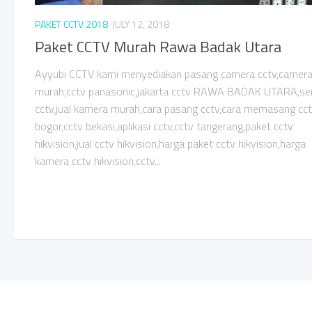
PAKET CCTV 2018
JULY 12, 2018
Paket CCTV Murah Rawa Badak Utara
Ayyubi CCTV kami menyediakan pasang camera cctv,camer
murah,cctv panasonic,jakarta cctv RAWA BADAK UTARA,ser
cctv,jual kamera murah,cara pasang cctv,cara memasang cct
bogor,cctv bekasi,aplikasi cctv,cctv tangerang,paket cctv
hikvision,jual cctv hikvision,harga paket cctv hikvision,harga
kamera cctv hikvision,cctv...