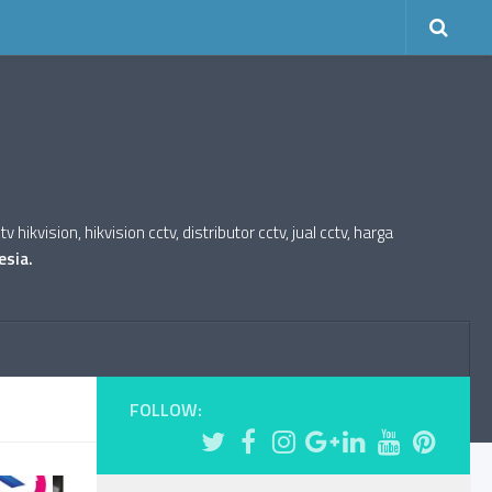
kvision, hikvision cctv, distributor cctv, jual cctv, harga
esia.
FOLLOW: