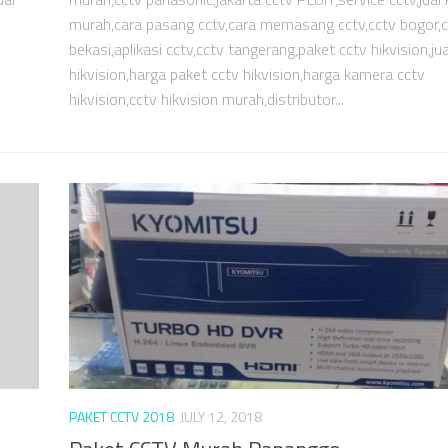
murah,cara pasang cctv,cara memasang cctv,cctv bogor,c
bekasi,aplikasi cctv,cctv tangerang,paket cctv hikvision,jua
hikvision,harga paket cctv hikvision,harga kamera cctv
hikvision,cctv hikvision murah,distributor...
PAKET CCTV 2018
JULY 12, 2018