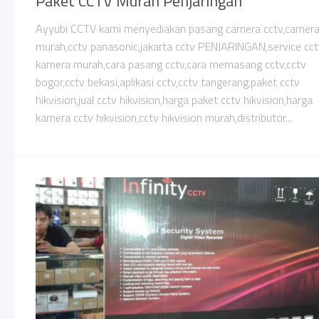
Paket CCTV Murah Penjaringan
Ayyubi CCTV kami menyediakan pasang camera cctv,camer
murah,cctv panasonic,jakarta cctv PENJARINGAN,service cctv
kamera murah,cara pasang cctv,cara memasang cctv,cctv
bogor,cctv bekasi,aplikasi cctv,cctv tangerang,paket cctv
hikvision,jual cctv hikvision,harga paket cctv hikvision,harga
kamera cctv hikvision,cctv hikvision murah,distributor...