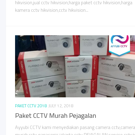
hikvision,jual cctv hikvision,harga paket cctv hikvision,harga
kamera cctv hikvision,cctv hikvision...
PAKET CCTV 2018
JULY 12, 2018
Paket CCTV Murah Pejagalan
Ayyubi CCTV kami menyediakan pasang camera cctv,camer
murah,cctv panasonic,jakarta cctv PEJAGALAN,service cctv,j