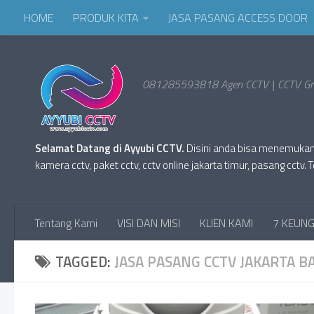
HOME
PRODUK KITA
JASA PASANG ACCESS DOOR
081285593818 Agen CCTV | CCTV Gro
Selamat Datang di Ayyubi CCTV.
Disini anda bisa menemukan Pr
kamera cctv, paket cctv, cctv online jakarta timur, pasang cc
Tentang Kami
VISI DAN MISI
KLIEN KAMI
7 KEUNG
TAGGED:
JASA PASANG CCTV JAKARTA B