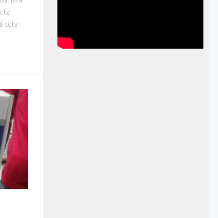
ctv
l cctv