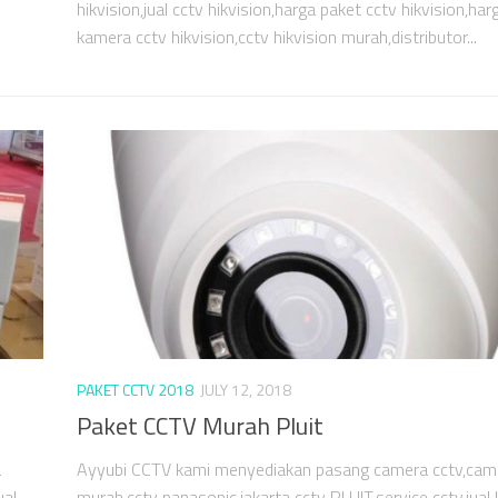
hikvision,jual cctv hikvision,harga paket cctv hikvision,har
kamera cctv hikvision,cctv hikvision murah,distributor...
PAKET CCTV 2018
JULY 12, 2018
Paket CCTV Murah Pluit
a
Ayyubi CCTV kami menyediakan pasang camera cctv,cam
ual
murah,cctv panasonic,jakarta cctv PLUIT,service cctv,jual