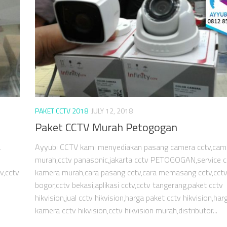
PAKET CCTV 2018
JULY 12, 2018
Paket CCTV Murah Petogogan
a
Ayyubi CCTV kami menyediakan pasang camera cctv,cam
murah,cctv panasonic,jakarta cctv PETOGOGAN,service cc
v,cctv
kamera murah,cara pasang cctv,cara memasang cctv,cct
bogor,cctv bekasi,aplikasi cctv,cctv tangerang,paket cctv
hikvision,jual cctv hikvision,harga paket cctv hikvision,har
kamera cctv hikvision,cctv hikvision murah,distributor...