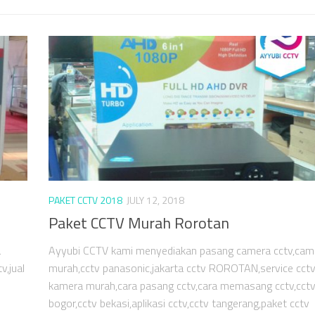
PAKET CCTV 2018
JULY 12, 2018
Paket CCTV Murah Rorotan
a
Ayyubi CCTV kami menyediakan pasang camera cctv,cam
v,jual
murah,cctv panasonic,jakarta cctv ROROTAN,service cctv,
kamera murah,cara pasang cctv,cara memasang cctv,cct
bogor,cctv bekasi,aplikasi cctv,cctv tangerang,paket cctv