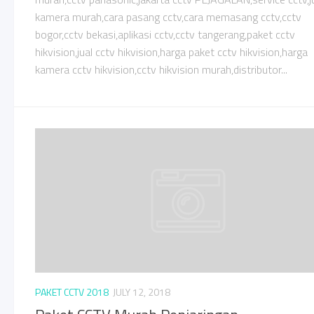
kamera murah,cara pasang cctv,cara memasang cctv,cctv
bogor,cctv bekasi,aplikasi cctv,cctv tangerang,paket cctv
hikvision,jual cctv hikvision,harga paket cctv hikvision,harga
kamera cctv hikvision,cctv hikvision murah,distributor...
PAKET CCTV 2018
JULY 12, 2018