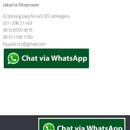
Jakarta Showroom
Jl.Cipinang Jaya No.40 CBS Jatinegara
021-298 27 463
0812 8559 3818
0813 1158 7700
Ayyubicctv@gmail.com