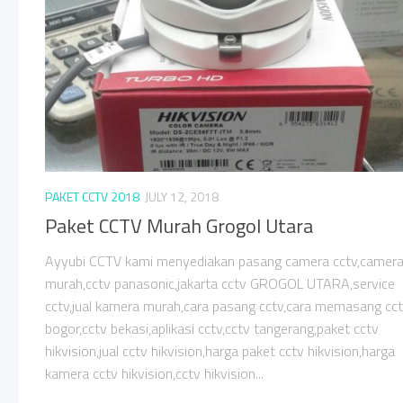
PAKET CCTV 2018
JULY 12, 2018
Paket CCTV Murah Grogol Utara
Ayyubi CCTV kami menyediakan pasang camera cctv,camer
murah,cctv panasonic,jakarta cctv GROGOL UTARA,service
cctv,jual kamera murah,cara pasang cctv,cara memasang cct
bogor,cctv bekasi,aplikasi cctv,cctv tangerang,paket cctv
hikvision,jual cctv hikvision,harga paket cctv hikvision,harga
kamera cctv hikvision,cctv hikvision...