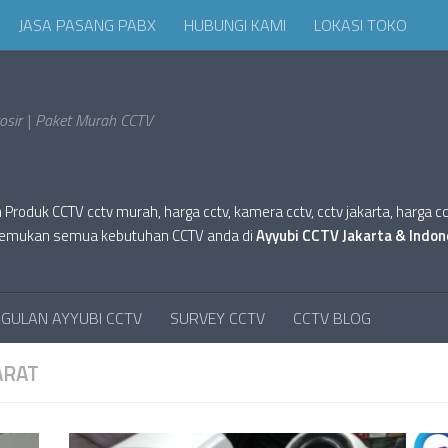
JASA PASANG PABX
HUBUNGI KAMI
LOKASI TOKO
sir | Paket Murah CCTV
oduk CCTV cctv murah, harga cctv, kamera cctv, cctv jakarta, harga cctv hi
tv. Temukan semua kebutuhan CCTV anda di
Ayyubi CCTV Jakarta & Indon
GULAN AYYUBI CCTV
SURVEY CCTV
CCTV BLOG
ARAT