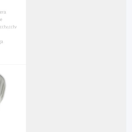
era
ce
cctv,cctv
ga