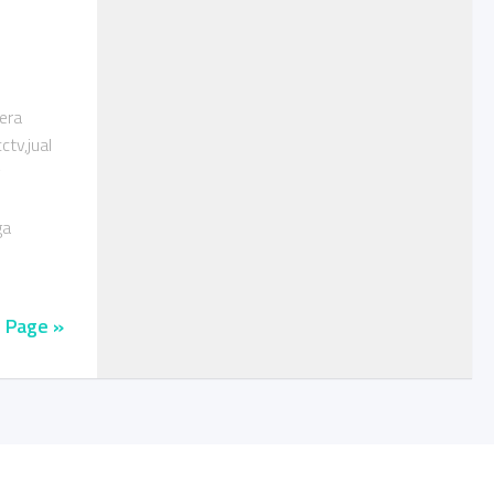
era
tv,jual
v
ga
 Page »