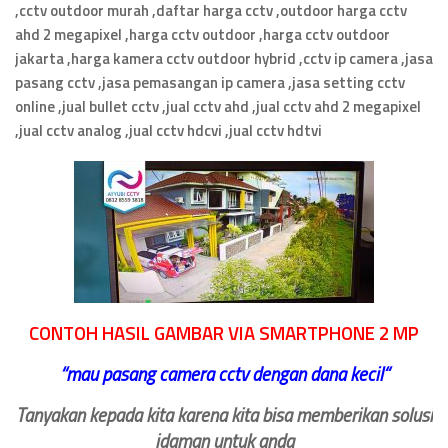
,cctv outdoor murah ,daftar harga cctv ,outdoor harga cctv
ahd 2 megapixel ,harga cctv outdoor ,harga cctv outdoor
jakarta ,harga kamera cctv outdoor hybrid ,cctv ip camera ,jasa
pasang cctv ,jasa pemasangan ip camera ,jasa setting cctv
online ,jual bullet cctv ,jual cctv ahd ,jual cctv ahd 2 megapixel
,jual cctv analog ,jual cctv hdcvi ,jual cctv hdtvi
CONTOH HASIL GAMBAR VIA SMARTPHONE 2 MP
‘‘
mau pasang camera cctv dengan dana kecil
“
Tanyakan kepada kita karena kita bisa memberikan solusi
idaman untuk anda