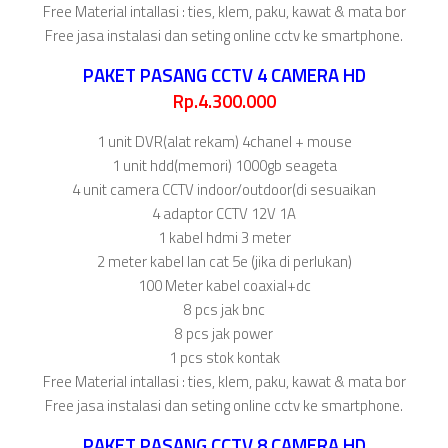
Free Material intallasi : ties, klem, paku, kawat & mata bor
Free jasa instalasi dan seting online cctv ke smartphone.
PAKET PASANG CCTV 4 CAMERA HD
Rp.4.300.000
1 unit DVR(alat rekam) 4chanel + mouse
1 unit hdd(memori) 1000gb seageta
4 unit camera CCTV indoor/outdoor(di sesuaikan
4 adaptor CCTV 12V 1A
1 kabel hdmi 3 meter
2 meter kabel lan cat 5e (jika di perlukan)
100 Meter kabel coaxial+dc
8 pcs jak bnc
8 pcs jak power
1 pcs stok kontak
Free Material intallasi : ties, klem, paku, kawat & mata bor
Free jasa instalasi dan seting online cctv ke smartphone.
PAKET PASANG CCTV 8 CAMERA HD