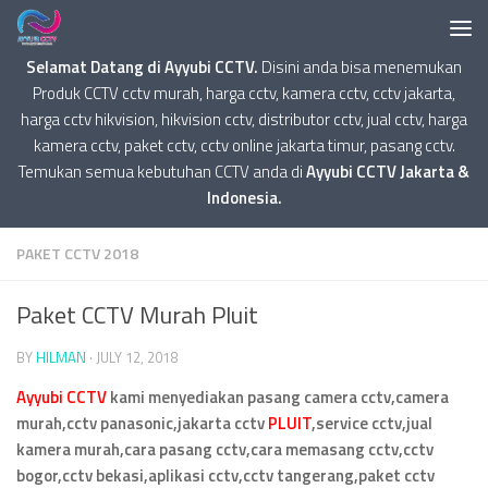
Selamat Datang di Ayyubi CCTV.
Disini anda bisa menemukan
Produk CCTV cctv murah, harga cctv, kamera cctv, cctv jakarta,
harga cctv hikvision, hikvision cctv, distributor cctv, jual cctv, harga
kamera cctv, paket cctv, cctv online jakarta timur, pasang cctv.
Temukan semua kebutuhan CCTV anda di
Ayyubi CCTV Jakarta &
Indonesia.
PAKET CCTV 2018
Paket CCTV Murah Pluit
BY
HILMAN
·
JULY 12, 2018
Ayyubi CCTV
kami menyediakan pasang camera cctv,camera
murah,cctv panasonic,jakarta cctv
PLUIT
,service cctv,jual
kamera murah,cara pasang cctv,cara memasang cctv,cctv
bogor,cctv bekasi,aplikasi cctv,cctv tangerang,paket cctv