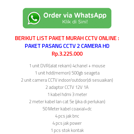
BERIKUT LIST PAKET MURAH CCTV ONLINE :
PAKET PASANG CCTV 2 CAMERA HD
Rp.3.225.000
1 unit DVR(alat rekam) 4chanel + mouse
1 unit hdd(memori) 500gb seageta
2 unit camera CCTV indoor/outdoor(di sesuaikan)
2 adaptor CCTV 12V 1A
1 kabel hdmi 3 meter
2 meter kabel lan cat 5e (jika di perlukan)
50 Meter kabel coaxial+dc
4 pcs jak bnc
4 pcs jak power
1 pcs stok kontak