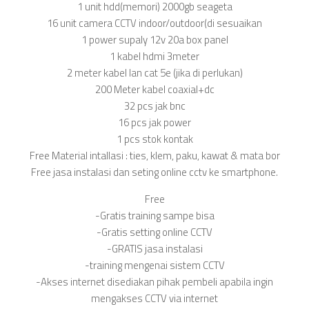
1 unit hdd(memori) 2000gb seageta
16 unit camera CCTV indoor/outdoor(di sesuaikan
1 power supaly 12v 20a box panel
1 kabel hdmi 3meter
2 meter kabel lan cat 5e (jika di perlukan)
200 Meter kabel coaxial+dc
32 pcs jak bnc
16 pcs jak power
1 pcs stok kontak
Free Material intallasi : ties, klem, paku, kawat & mata bor
Free jasa instalasi dan seting online cctv ke smartphone.
Free
-Gratis training sampe bisa
-Gratis setting online CCTV
-GRATIS jasa instalasi
-training mengenai sistem CCTV
-Akses internet disediakan pihak pembeli apabila ingin
mengakses CCTV via internet