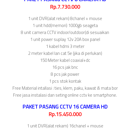
Rp.7.730.000
1 unit DVR(alat rekam) 8chanel + mouse
1 unit hdd(memori) 1000gb seageta
8 unit camera CCTV indoor/outdoor(di sesuaikan
1 unit power suplay 12v 20A box panel
1 kabel hdmi 3 meter
2 meter kabel lan cat 5e (jika di perlukan)
150 Meter kabel coaxial+dc
16 pcs jak bnc
8 pcs jak power
1 pcs stok kontak
Free Material intallasi : ties, klem, paku, kawat & mata bor
Free jasa instalasi dan seting online cctv ke smartphone.
PAKET PASANG CCTV 16 CAMERA HD
Rp.15.450.000
1 unit DVR(alat rekam) 16chanel + mouse