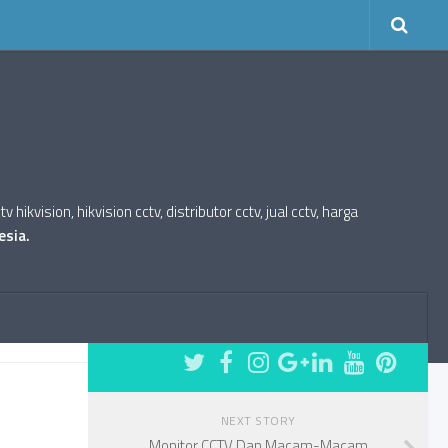
kvision, hikvision cctv, distributor cctv, jual cctv, harga
esia.
FOLLOW:
NEXT STORY
Monitor CCTV Dan Macam-Macam