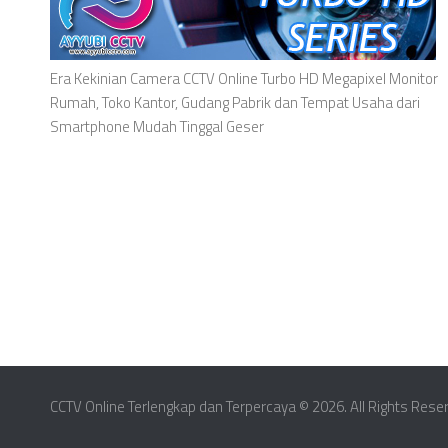
Era Kekinian Camera CCTV Online Turbo HD Megapixel Monitor
Rumah, Toko Kantor, Gudang Pabrik dan Tempat Usaha dari
Smartphone Mudah Tinggal Geser
CCTV Online Terlengkap dan Terpercaya © 2026. All Rights Rese