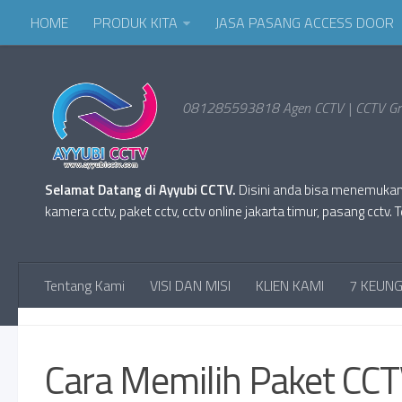
HOME
PRODUK KITA
JASA PASANG ACCESS DOOR
081285593818 Agen CCTV | CCTV Gro
Selamat Datang di Ayyubi CCTV.
Disini anda bisa menemukan Pr
kamera cctv, paket cctv, cctv online jakarta timur, pasang cc
Tentang Kami
VISI DAN MISI
KLIEN KAMI
7 KEUNG
BLOG
Cara Memilih Paket CCT