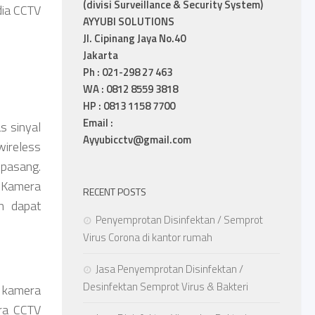
(divisi Surveillance & Security System)
dia CCTV
AYYUBI SOLUTIONS
Jl. Cipinang Jaya No.40
Jakarta
Ph : 021-298 27 463
WA : 0812 8559 3818
HP : 0813 1158 7700
Email :
s sinyal
Ayyubicctv@gmail.com
wireless
ipasang.
. Kamera
RECENT POSTS
on dapat
Penyemprotan Disinfektan / Semprot
Virus Corona di kantor rumah
Jasa Penyemprotan Disinfektan /
Desinfektan Semprot Virus & Bakteri
g kamera
era CCTV