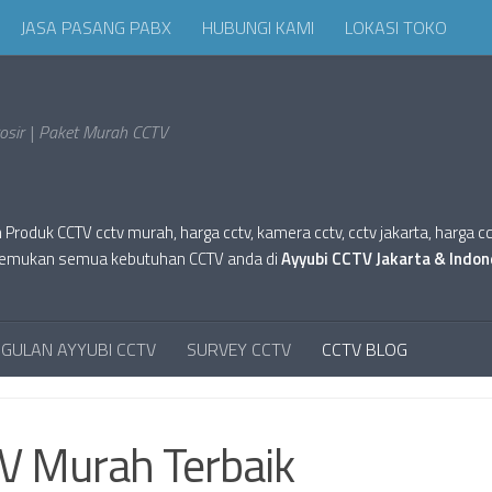
JASA PASANG PABX
HUBUNGI KAMI
LOKASI TOKO
sir | Paket Murah CCTV
oduk CCTV cctv murah, harga cctv, kamera cctv, cctv jakarta, harga cctv hi
tv. Temukan semua kebutuhan CCTV anda di
Ayyubi CCTV Jakarta & Indon
GULAN AYYUBI CCTV
SURVEY CCTV
CCTV BLOG
V Murah Terbaik