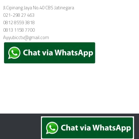
Jl.Cipinang Jaya No.40 CBS Jatinegara
021-298 27 463
0812 8559 3818
0813 1158 7700
Ayyubicctv@gmail.com