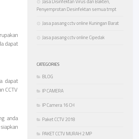
Jasa Disinfektan Virus dan Bakteri,
Penyemprotan Desinfektan semua tmpt
Jasa pasang cctv online Kuningan Barat
erupakan
Jasa pasang cctv online Cipedak
da dapat
CATEGORIES
BLOG
a dapat
gan CCTV
IP CAMERA
IP Camera 16 CH
ng anda
Paket CCTV 2018
siapkan
PAKET CCTV MURAH 2 MP