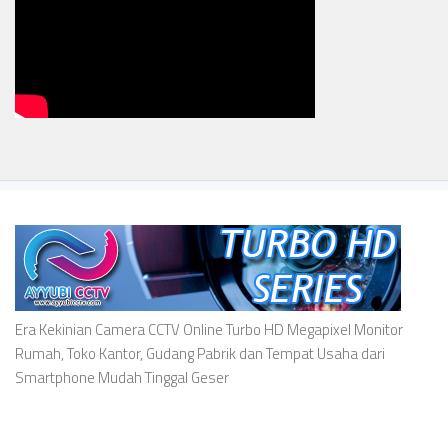
Era Kekinian Camera CCTV Online Turbo HD Megapixel Monitor
Rumah, Toko Kantor, Gudang Pabrik dan Tempat Usaha dari
Smartphone Mudah Tinggal Geser