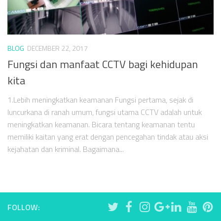
BLOG
DECEMBER 22, 2017
Fungsi dan manfaat CCTV bagi kehidupan
kita
1.Lebih meningkatkan keamanan Fungsi pertama, sejak di
luncurkana di ranah umum, fungsi utama CCTV adalah untuk
meningkatkan keamanan. Bicara tentang keamanan tentu
memiliki kaitan yang erat dengan pencegahan tindak atau aksi
kejahatan dan kriminal. Bagaimana...
FOLLOW: