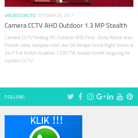
UNCATEGORIZED
OCTOBER 25, 2017
Camera CCTV AHD Outdoor 1.3 MP Stealth
Camera CCTV Analog HD Outdoor AHD Fitur : Body Metal atau
Plastik Lebar tampilan lebih dari 90 derajat Good Night Vision &
24/7 Full Action Kualitas 1300 TVL mudah konek langsung ke
system CCTV...
FOLLOW: