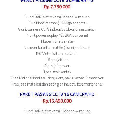
Rp.7.730.000
1 unit DVR(alat rekam) 8chanel + mouse
1 unit hdd(memori) 1000gb seageta
8 unit camera CCTV indoor/outdoor(di sesuaikan
1 unit power suplay 12v 20A box panel
1 kabel hdmi 3 meter
2 meter kabel lan cat 5e (jika di perlukan)
150 Meter kabel coaxial+dc
16 pcs jak bnc
8 pcs jak power
1 pcs stok kontak
Free Material intallasi : ties, klem, paku, kawat & mata bor
Free jasa instalasi dan seting online cctv ke smartphone.
PAKET PASANG CCTV 16 CAMERA HD
Rp.15.450.000
1 unit DVR(alat rekam) 16chanel + mouse