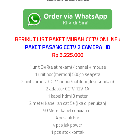
BERIKUT LIST PAKET MURAH CCTV ONLINE :
PAKET PASANG CCTV 2 CAMERA HD
Rp.3.225.000
1 unit DVR(alat rekam) 4chanel + mouse
1 unit hdd(memori) 500gb seageta
2 unit camera CCTV indoor/outdoor(di sesuaikan)
2 adaptor CCTV 12V 1A
1 kabel hdmi 3 meter
2 meter kabel lan cat 5e (jika di perlukan)
50 Meter kabel coaxial+dc
4 pcs jak bnc
4 pcs jak power
1 pcs stok kontak