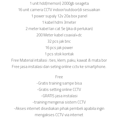
1 unit hdd(memori) 2000gb seageta
16 unit camera CCTV indoor/outdoor(di sesuaikan
1 power supaly 12v 20a box panel
1 kabel hdmi 3meter
2 meter kabel lan cat 5e (jika di perlukan)
200 Meter kabel coaxial+dc
32 pcs jak bnc
16 pcs jak power
1 pcs stok kontak
Free Material intallasi : ties, klem, paku, kawat & mata bor
Free jasa instalasi dan seting online cctv ke smartphone.
Free
-Gratis training sampe bisa
-Gratis setting online CCTV
-GRATIS jasa instalasi
-training mengenai sistem CCTV
-Akses internet disediakan pihak pembeli apabila ingin
mengakses CCTV via internet