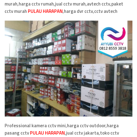
murah,harga cctv rumah,jual cctv murah,avtech cctv,paket
cctv murah
PULAU HARAPAN
,
harga dvr cctv,cctv avtech
Professional kamera cctv mini,harga cctv outdoor,harga
pasang cctv
PULAU HARAPAN
,jual cctv jakarta,toko cctv