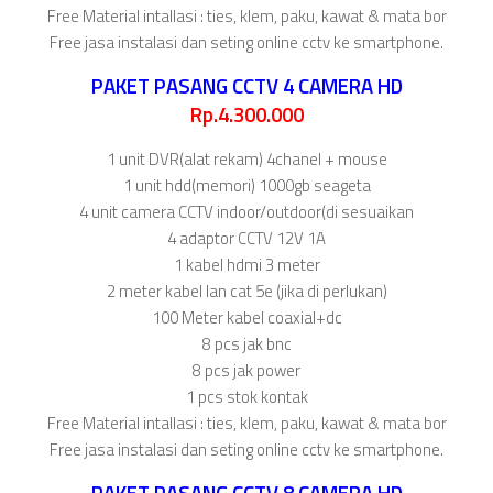
Free Material intallasi : ties, klem, paku, kawat & mata bor
Free jasa instalasi dan seting online cctv ke smartphone.
PAKET PASANG CCTV 4 CAMERA HD
Rp.4.300.000
1 unit DVR(alat rekam) 4chanel + mouse
1 unit hdd(memori) 1000gb seageta
4 unit camera CCTV indoor/outdoor(di sesuaikan
4 adaptor CCTV 12V 1A
1 kabel hdmi 3 meter
2 meter kabel lan cat 5e (jika di perlukan)
100 Meter kabel coaxial+dc
8 pcs jak bnc
8 pcs jak power
1 pcs stok kontak
Free Material intallasi : ties, klem, paku, kawat & mata bor
Free jasa instalasi dan seting online cctv ke smartphone.
PAKET PASANG CCTV 8 CAMERA HD