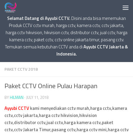
Selamat Datang di Ayyubi CCTV.
Disini anda bisa menemukan
Produk CCTV cctv murah, harga cctv, kamera cctv, cctv jakarta,
harga cctv hikvision, hikvision cctv, distributor cctv, jual cctv, harga
kamera cctv, paket cctv, cctv online jakarta timur, pasang cctv.
Temukan semua kebutuhan CCTV anda di
Ayyubi CCTV Jakarta &
Indonesia.
PAKET CCTV 2018
Paket CCTV Online Pulau Harapan
BY
HILMAN
·
JULY 11, 2018
Ayyubi CCTV
kami menyediakan cctv murah,harga cctv,kamera
cctv,cctv jakarta,harga cctv hikvision,hikvision
cctv,distributor cctv,jual cctv,harga kamera cctv,paket
cctv,cctv Jakarta Timur,pasang cctv,harga cctv mini,harga cctv