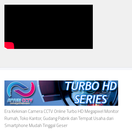
Era Kekinian Camera CCTV Online Turbo HD Megapixel Monitor
Rumah, Toko Kantor, Gudang Pabrik dan Tempat Usaha dari
Smartphone Mudah Tinggal Geser