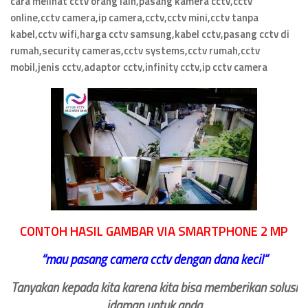
cara melihat cctv orang lain,pasang kamera cctv,cctv
online,cctv camera,ip camera,cctv,cctv mini,cctv tanpa
kabel,cctv wifi,harga cctv samsung,kabel cctv,pasang cctv di
rumah,security cameras,cctv systems,cctv rumah,cctv
mobil,jenis cctv,adaptor cctv,infinity cctv,ip cctv camera
CONTOH HASIL GAMBAR VIA SMARTPHONE 2 MP
‘‘
mau pasang camera cctv dengan dana kecil
“
Tanyakan kepada kita karena kita bisa memberikan solusi
idaman untuk anda