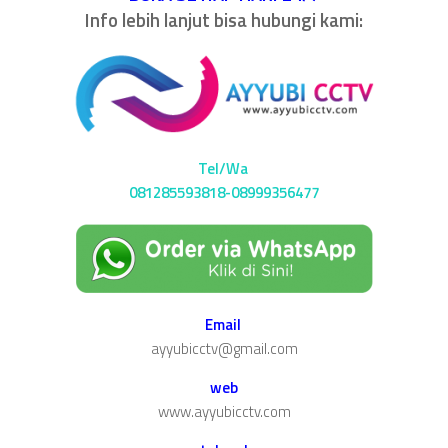
Info lebih lanjut bisa hubungi kami:
Tel/Wa
081285593818-08999356477
Email
ayyubicctv@gmail.com
web
www.ayyubicctv.com