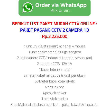
BERIKUT LIST PAKET MURAH CCTV ONLINE :
PAKET PASANG CCTV 2 CAMERA HD
Rp.3.225.000
1 unit DVR(alat rekam) 4chanel + mouse
1 unit hdd(memori) 500gb seageta
2 unit camera CCTV indoor/outdoor(di sesuaikan)
2 adaptor CCTV 12V 1A
1 kabel hdmi 3 meter
2 meter kabel lan cat 5e (jika di perlukan)
50 Meter kabel coaxial+dc
4 pcs jak bnc
4 pcs jak power
1 pcs stok kontak
Free Material intallasi : ties, klem, paku, kawat & mata bor