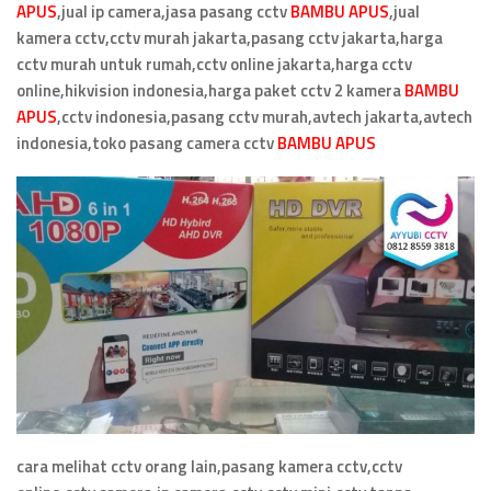
APUS
,jual ip camera,jasa pasang cctv
BAMBU APUS
,jual
kamera cctv,cctv murah jakarta,pasang cctv jakarta,harga
cctv murah untuk rumah,cctv online jakarta,harga cctv
online,hikvision indonesia,harga paket cctv 2 kamera
BAMBU
APUS
,cctv indonesia,pasang cctv murah,avtech jakarta,avtech
indonesia,toko pasang camera cctv
BAMBU APUS
cara melihat cctv orang lain,pasang kamera cctv,cctv