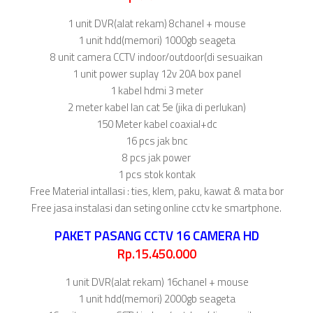
1 unit DVR(alat rekam) 8chanel + mouse
1 unit hdd(memori) 1000gb seageta
8 unit camera CCTV indoor/outdoor(di sesuaikan
1 unit power suplay 12v 20A box panel
1 kabel hdmi 3 meter
2 meter kabel lan cat 5e (jika di perlukan)
150 Meter kabel coaxial+dc
16 pcs jak bnc
8 pcs jak power
1 pcs stok kontak
Free Material intallasi : ties, klem, paku, kawat & mata bor
Free jasa instalasi dan seting online cctv ke smartphone.
PAKET PASANG CCTV 16 CAMERA HD
Rp.15.450.000
1 unit DVR(alat rekam) 16chanel + mouse
1 unit hdd(memori) 2000gb seageta