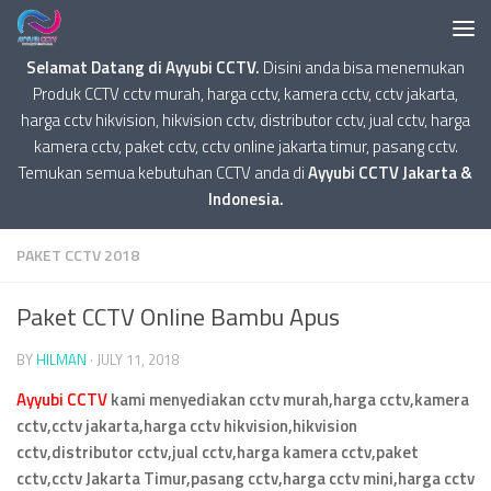
Selamat Datang di Ayyubi CCTV.
Disini anda bisa menemukan
Produk CCTV cctv murah, harga cctv, kamera cctv, cctv jakarta,
harga cctv hikvision, hikvision cctv, distributor cctv, jual cctv, harga
kamera cctv, paket cctv, cctv online jakarta timur, pasang cctv.
Temukan semua kebutuhan CCTV anda di
Ayyubi CCTV Jakarta &
Indonesia.
PAKET CCTV 2018
Paket CCTV Online Bambu Apus
BY
HILMAN
·
JULY 11, 2018
Ayyubi CCTV
kami menyediakan cctv murah,harga cctv,kamera
cctv,cctv jakarta,harga cctv hikvision,hikvision
cctv,distributor cctv,jual cctv,harga kamera cctv,paket
cctv,cctv Jakarta Timur,pasang cctv,harga cctv mini,harga cctv