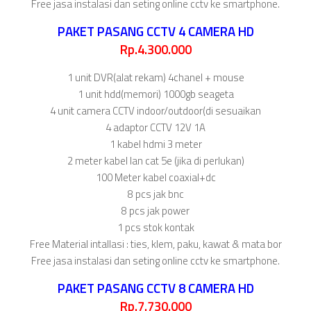
Free jasa instalasi dan seting online cctv ke smartphone.
PAKET PASANG CCTV 4 CAMERA HD
Rp.4.300.000
1 unit DVR(alat rekam) 4chanel + mouse
1 unit hdd(memori) 1000gb seageta
4 unit camera CCTV indoor/outdoor(di sesuaikan
4 adaptor CCTV 12V 1A
1 kabel hdmi 3 meter
2 meter kabel lan cat 5e (jika di perlukan)
100 Meter kabel coaxial+dc
8 pcs jak bnc
8 pcs jak power
1 pcs stok kontak
Free Material intallasi : ties, klem, paku, kawat & mata bor
Free jasa instalasi dan seting online cctv ke smartphone.
PAKET PASANG CCTV 8 CAMERA HD
Rp.7.730.000