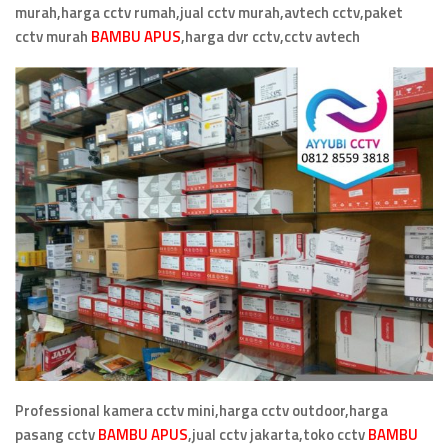
murah,harga cctv rumah,jual cctv murah,avtech cctv,paket
cctv murah
BAMBU APUS
,
harga dvr cctv,cctv avtech
Professional kamera cctv mini,harga cctv outdoor,harga
pasang cctv
BAMBU APUS
,jual cctv jakarta,toko cctv
BAMBU