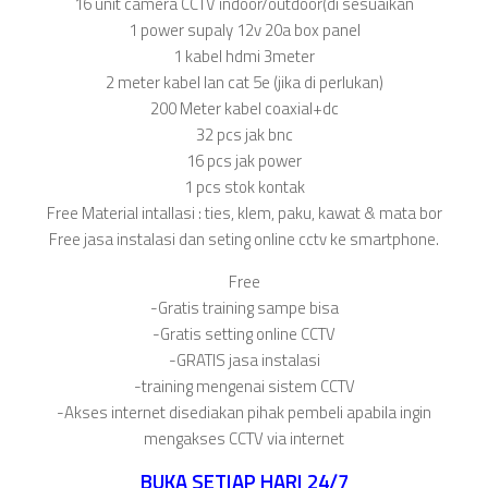
16 unit camera CCTV indoor/outdoor(di sesuaikan
1 power supaly 12v 20a box panel
1 kabel hdmi 3meter
2 meter kabel lan cat 5e (jika di perlukan)
200 Meter kabel coaxial+dc
32 pcs jak bnc
16 pcs jak power
1 pcs stok kontak
Free Material intallasi : ties, klem, paku, kawat & mata bor
Free jasa instalasi dan seting online cctv ke smartphone.
Free
-Gratis training sampe bisa
-Gratis setting online CCTV
-GRATIS jasa instalasi
-training mengenai sistem CCTV
-Akses internet disediakan pihak pembeli apabila ingin
mengakses CCTV via internet
BUKA SETIAP HARI 24/7