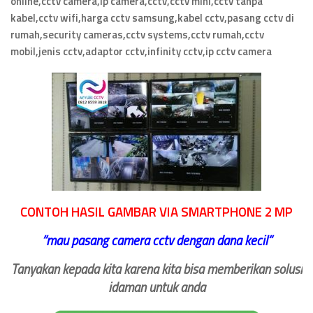
online,cctv camera,ip camera,cctv,cctv mini,cctv tanpa
kabel,cctv wifi,harga cctv samsung,kabel cctv,pasang cctv di
rumah,security cameras,cctv systems,cctv rumah,cctv
mobil,jenis cctv,adaptor cctv,infinity cctv,ip cctv camera
CONTOH HASIL GAMBAR VIA SMARTPHONE 2 MP
‘‘
mau pasang camera cctv dengan dana kecil
“
Tanyakan kepada kita karena kita bisa memberikan solusi
idaman untuk anda