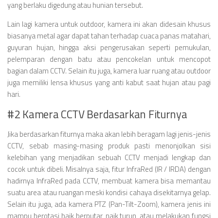
yang berlaku digedung atau hunian tersebut.
Lain lagi kamera untuk outdoor, kamera ini akan didesain khusus
biasanya metal agar dapat tahan terhadap cuaca panas matahari,
guyuran hujan, hingga aksi pengerusakan seperti pemukulan,
pelemparan dengan batu atau pencokelan untuk mencopot
bagian dalam CCTV. Selain itu juga, kamera luar ruang atau outdoor
juga memiliki lensa khusus yang anti kabut saat hujan atau pagi
hari.
#2 Kamera CCTV Berdasarkan Fiturnya
Jika berdasarkan fiturnya maka akan lebih beragam lagi jenis-jenis
CCTV, sebab masing-masing produk pasti menonjolkan sisi
kelebihan yang menjadikan sebuah CCTV menjadi lengkap dan
cocok untuk dibeli. Misalnya saja, fitur InfraRed (IR / IRDA) dengan
hadirnya InfraRed pada CCTV, membuat kamera bisa memantau
suatu area atau ruangan meski kondisi cahaya disekitarnya gelap.
Selain itu juga, ada kamera PTZ (Pan-Tilt-Zoom), kamera jenis ini
mampu berotasi baik berputar, naik turun, atau melakukan fungsi