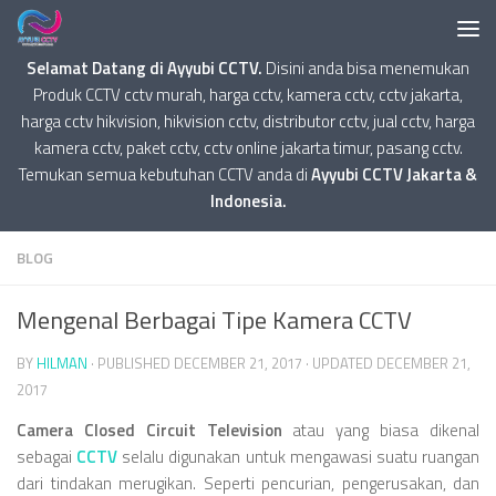
Selamat Datang di Ayyubi CCTV.
Disini anda bisa menemukan
Produk CCTV cctv murah, harga cctv, kamera cctv, cctv jakarta,
harga cctv hikvision, hikvision cctv, distributor cctv, jual cctv, harga
kamera cctv, paket cctv, cctv online jakarta timur, pasang cctv.
Temukan semua kebutuhan CCTV anda di
Ayyubi CCTV Jakarta &
Indonesia.
BLOG
Mengenal Berbagai Tipe Kamera CCTV
BY
HILMAN
· PUBLISHED
DECEMBER 21, 2017
· UPDATED
DECEMBER 21,
2017
Camera Closed Circuit Television
atau yang biasa dikenal
sebagai
CCTV
selalu digunakan untuk mengawasi suatu ruangan
dari tindakan merugikan. Seperti pencurian, pengerusakan, dan