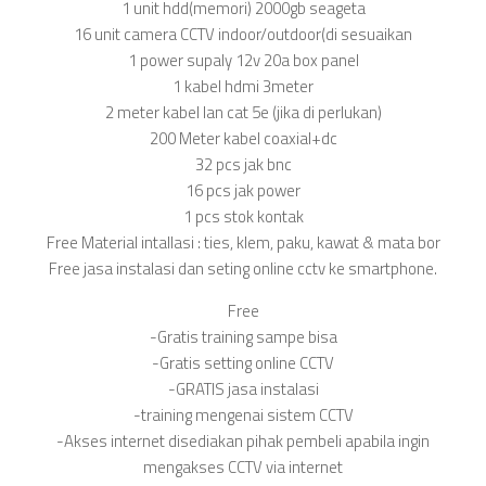
1 unit hdd(memori) 2000gb seageta
16 unit camera CCTV indoor/outdoor(di sesuaikan
1 power supaly 12v 20a box panel
1 kabel hdmi 3meter
2 meter kabel lan cat 5e (jika di perlukan)
200 Meter kabel coaxial+dc
32 pcs jak bnc
16 pcs jak power
1 pcs stok kontak
Free Material intallasi : ties, klem, paku, kawat & mata bor
Free jasa instalasi dan seting online cctv ke smartphone.
Free
-Gratis training sampe bisa
-Gratis setting online CCTV
-GRATIS jasa instalasi
-training mengenai sistem CCTV
-Akses internet disediakan pihak pembeli apabila ingin
mengakses CCTV via internet