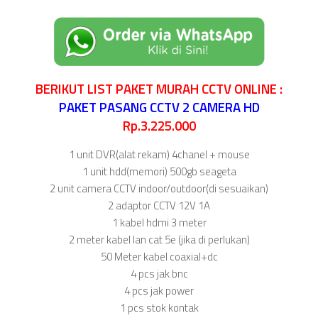
BERIKUT LIST PAKET MURAH CCTV ONLINE :
PAKET PASANG CCTV 2 CAMERA HD
Rp.3.225.000
1 unit DVR(alat rekam) 4chanel + mouse
1 unit hdd(memori) 500gb seageta
2 unit camera CCTV indoor/outdoor(di sesuaikan)
2 adaptor CCTV 12V 1A
1 kabel hdmi 3 meter
2 meter kabel lan cat 5e (jika di perlukan)
50 Meter kabel coaxial+dc
4 pcs jak bnc
4 pcs jak power
1 pcs stok kontak