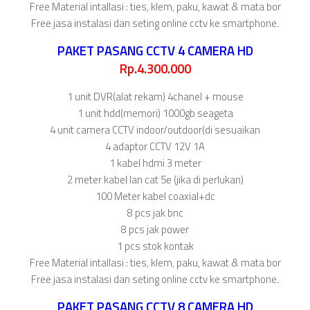
Free Material intallasi : ties, klem, paku, kawat & mata bor
Free jasa instalasi dan seting online cctv ke smartphone.
PAKET PASANG CCTV 4 CAMERA HD
Rp.4.300.000
1 unit DVR(alat rekam) 4chanel + mouse
1 unit hdd(memori) 1000gb seageta
4 unit camera CCTV indoor/outdoor(di sesuaikan
4 adaptor CCTV 12V 1A
1 kabel hdmi 3 meter
2 meter kabel lan cat 5e (jika di perlukan)
100 Meter kabel coaxial+dc
8 pcs jak bnc
8 pcs jak power
1 pcs stok kontak
Free Material intallasi : ties, klem, paku, kawat & mata bor
Free jasa instalasi dan seting online cctv ke smartphone.
PAKET PASANG CCTV 8 CAMERA HD