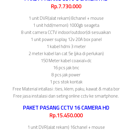
Rp.7.730.000
1 unit DVR(alat rekam) 8chanel + mouse
1 unit hdd(memori) 1000gb seageta
8 unit camera CCTV indoor/outdoor(di sesuaikan
1 unit power suplay 12v 20A box panel
1 kabel hdmi 3 meter
2 meter kabel lan cat 5e (jika di perlukan)
150 Meter kabel coaxial+dc
16 pcs jak bnc
8 pcs jak power
1 pcs stok kontak
Free Material intallasi : ties, klem, paku, kawat & mata bor
Free jasa instalasi dan seting online cctv ke smartphone.
PAKET PASANG CCTV 16 CAMERA HD
Rp.15.450.000
1 unit DVR(alat rekam) 16chanel + mouse