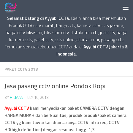
Selamat Datang di Ayyubi CCTV.
Disini anda bisa menemukan
Produk CCTV cctv murah, harga cctv, kamera cctv, cctv jakarta,
harga cctv hikvision, hikvision cctv, distributor cctv, jual cctv, harga
kamera cctv, paket cctv, cctv online jakarta timur, pasang cctv.
Temukan semua kebutuhan CCTV anda di
Ayyubi CCTV Jakarta &
Indonesia.
PAKET CCTV 2018
Jasa pasang cctv online Pondok Kopi
BY
HILMAN
·
JULY 10, 2018
Ayyubi CCTV
kami menyediakan paket CAMERA CCTV dengan
HARGA MURAH dan berkualitas, produk produk/paket camera
CCTV yg kami tawarkan diantaranya CCTV infra red, CCTV
HD(high definition) dengan resulusi tinggi 1,3