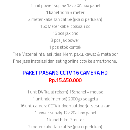
1 unit power suplay 12v 20A box panel
1 kabel hdmi 3 meter
2 meter kabel lan cat 5e (jika di perlukan)
150 Meter kabel coaxial+dc
16 pcs jak bnc
8 pcs jak power
1 pcs stok kontak
Free Material intallasi : ties, klem, paku, kawat & mata bor
Free jasa instalasi dan seting online cctv ke smartphone.
PAKET PASANG CCTV 16 CAMERA HD
Rp.15.450.000
1 unit DVR(alat rekam) 16chanel + mouse
1 unit hdd(memori) 2000gb seageta
16 unit camera CCTV indoor/outdoor(di sesuaikan
1 power supaly 12v 20a box panel
1 kabel hdmi 3meter
2 meter kabel lan cat 5e (jika di perlukan)