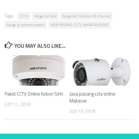
Tags:
CCTV
harga dvr ahd
harga dvr hikvision 8 channel
harga ip camera avtech
JASA PASANG CCTV JAKARTA PUSAT
YOU MAY ALSO LIKE...
Paket CCTV Online Kebon Sirih
Jasa pasang cctv online
Makasar
JULY 11, 2018
JULY 10, 2018