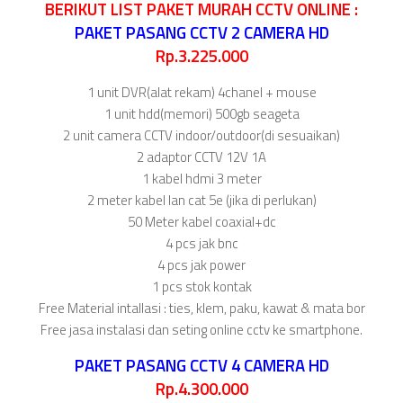
BERIKUT LIST PAKET MURAH CCTV ONLINE :
PAKET PASANG CCTV 2 CAMERA HD
Rp.3.225.000
1 unit DVR(alat rekam) 4chanel + mouse
1 unit hdd(memori) 500gb seageta
2 unit camera CCTV indoor/outdoor(di sesuaikan)
2 adaptor CCTV 12V 1A
1 kabel hdmi 3 meter
2 meter kabel lan cat 5e (jika di perlukan)
50 Meter kabel coaxial+dc
4 pcs jak bnc
4 pcs jak power
1 pcs stok kontak
Free Material intallasi : ties, klem, paku, kawat & mata bor
Free jasa instalasi dan seting online cctv ke smartphone.
PAKET PASANG CCTV 4 CAMERA HD
Rp.4.300.000