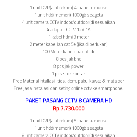
1 unit DVR(alat rekam) 4chanel + mouse
1 unit hdd(memori) 1000gb seageta
4 unit camera CCTV indoor/outdoor(di sesuaikan
4 adaptor CCTV 12V 1A
1 kabel hdmi 3 meter
2 meter kabel lan cat 5e (jika di perlukan)
100 Meter kabel coaxial+dc
8 pcs jak bnc
8 pcs jak power
1 pcs stok kontak
Free Material intallasi : ties, klem, paku, kawat & mata bor
Free jasa instalasi dan seting online cctv ke smartphone.
PAKET PASANG CCTV 8 CAMERA HD
Rp.7.730.000
1 unit DVR(alat rekam) 8chanel + mouse
1 unit hdd(memori) 1000gb seageta
8 unit camera CCTV indoor/outdoor(di sesuaikan