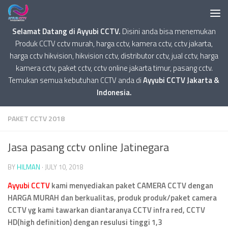
Selamat Datang di Ayyubi CCTV.
Disini anda bisa menemukan
Produk CCTV cctv murah, harga cctv, kamera cctv, cctv jakarta,
harga cctv hikvision, hikvision cctv, distributor cctv, jual cctv, harga
kamera cctv, paket cctv, cctv online jakarta timur, pasang cctv.
Temukan semua kebutuhan CCTV anda di
Ayyubi CCTV Jakarta &
Indonesia.
PAKET CCTV 2018
Jasa pasang cctv online Jatinegara
BY
HILMAN
·
JULY 10, 2018
Ayyubi CCTV
kami menyediakan paket CAMERA CCTV dengan
HARGA MURAH dan berkualitas, produk produk/paket camera
CCTV yg kami tawarkan diantaranya CCTV infra red, CCTV
HD(high definition) dengan resulusi tinggi 1,3