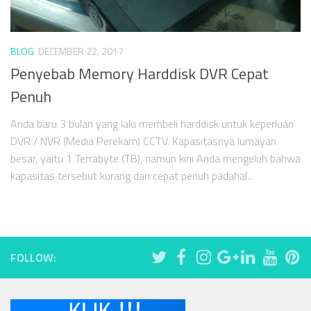
BLOG
DECEMBER 22, 2017
Penyebab Memory Harddisk DVR Cepat
Penuh
Anda baru 3 bulan yang lalu membeli harddisk untuk keperluan
DVR / NVR (Media Perekam) CCTV. Kapasitasnya lumayan
besar, yaitu 1 Terrabyte (TB), namun kini Anda mengeluh bahwa
kapasitas tersebut kurang dan cepat penuh padahal...
FOLLOW: