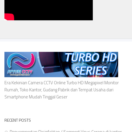
Era Kekinian Camera CCTV Online Turbo HD Megapixel Monitor
Rumah, Toko Kantor, Gudang Pabrik dan Tempat Usaha dari
Smartphone Mudah Tinggal Geser
RECENT POSTS
Penyemprotan Disinfektan / Semprot Virus Corona di kantor