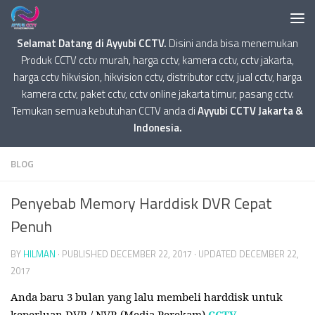
Selamat Datang di Ayyubi CCTV.
Disini anda bisa menemukan
Produk CCTV cctv murah, harga cctv, kamera cctv, cctv jakarta,
harga cctv hikvision, hikvision cctv, distributor cctv, jual cctv, harga
kamera cctv, paket cctv, cctv online jakarta timur, pasang cctv.
Temukan semua kebutuhan CCTV anda di
Ayyubi CCTV Jakarta &
Indonesia.
BLOG
Penyebab Memory Harddisk DVR Cepat
Penuh
BY
HILMAN
· PUBLISHED
DECEMBER 22, 2017
· UPDATED
DECEMBER 22,
2017
Anda baru 3 bulan yang lalu membeli harddisk untuk
keperluan DVR / NVR (Media Perekam)
CCTV
.