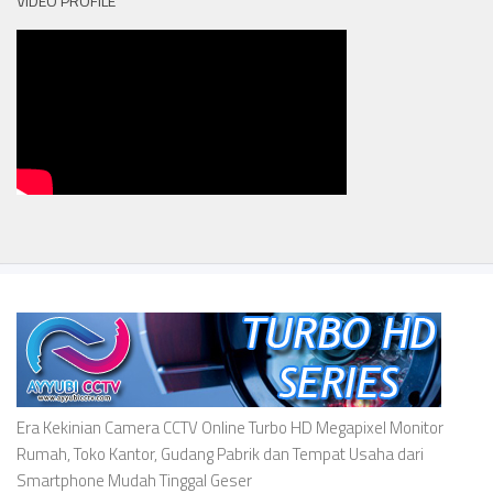
VIDEO PROFILE
Era Kekinian Camera CCTV Online Turbo HD Megapixel Monitor
Rumah, Toko Kantor, Gudang Pabrik dan Tempat Usaha dari
Smartphone Mudah Tinggal Geser