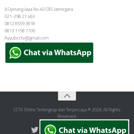
Jl.Cipinang Jaya No.40 CBS Jatinegara
021-298 27 463
0812 8559 3818
0813 1158 7700
Ayyubicctv@gmail.com
CCTV Online Terlengkap dan Terpercaya © 2026. All Rights
Reserved.