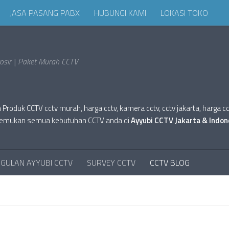
JASA PASANG PABX
HUBUNGI KAMI
LOKASI TOKO
sir | Paket Murah CCTV
oduk CCTV cctv murah, harga cctv, kamera cctv, cctv jakarta, harga cctv hi
tv. Temukan semua kebutuhan CCTV anda di
Ayyubi CCTV Jakarta & Indon
GULAN AYYUBI CCTV
SURVEY CCTV
CCTV BLOG