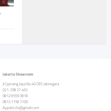
e
Jakarta Showroom
Jl.Cipinang Jaya No.40 CBS Jatinegara
021-298 27 463
0812 8559 3818
0813 1158 7700
Ayyubicctv@gmail.com