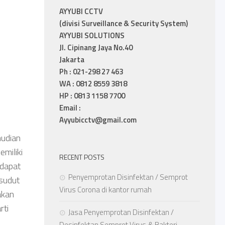
AYYUBI CCTV
(divisi Surveillance & Security System)
AYYUBI SOLUTIONS
Jl. Cipinang Jaya No.40
Jakarta
Ph : 021-298 27 463
WA : 0812 8559 3818
HP : 0813 1158 7700
Email :
Ayyubicctv@gmail.com
mudian
miliki
RECENT POSTS
 dapat
Penyemprotan Disinfektan / Semprot
 sudut
Virus Corona di kantor rumah
akan
rti
Jasa Penyemprotan Disinfektan /
Desinfektan Semprot Virus & Bakteri