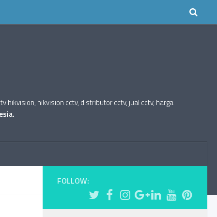
kvision, hikvision cctv, distributor cctv, jual cctv, harga
esia.
FOLLOW: