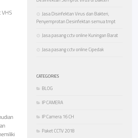
t VHS
Jasa Disinfektan Virus dan Bakteri,
Penyemprotan Desinfektan semua tmpt
Jasa pasang cctv online Kuningan Barat
Jasa pasang cctv online Cipedak
CATEGORIES
BLOG
IP CAMERA
mudian
IP Camera 16 CH
dan
Paket CCTV 2018
emiliki