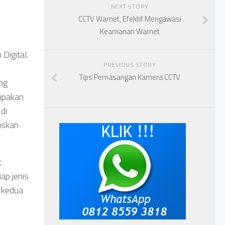
NEXT STORY
CCTV Warnet, Efektif Mengawasi
Keamanan Warnet
Digital.
PREVIOUS STORY
Tips Pemasangan Kamera CCTV
ng
upakan
di
uskan
t
ap jenis
 kedua