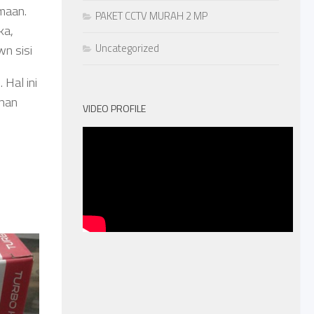
maan.
PAKET CCTV MURAH 2 MP
ka,
Uncategorized
wn sisi
Hal ini
anan
VIDEO PROFILE
u