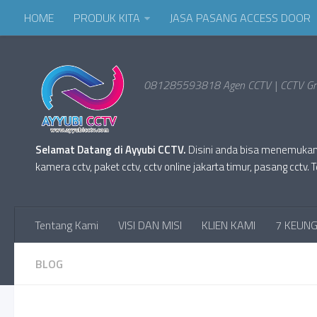
HOME
PRODUK KITA
JASA PASANG ACCESS DOOR
081285593818 Agen CCTV | CCTV Gro
Selamat Datang di Ayyubi CCTV.
Disini anda bisa menemukan Pr
kamera cctv, paket cctv, cctv online jakarta timur, pasang cc
Tentang Kami
VISI DAN MISI
KLIEN KAMI
7 KEUNG
BLOG