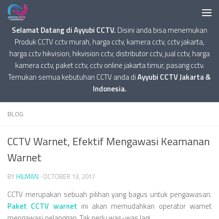
Selamat Datang di Ayyubi CCTV.
Disini anda bisa menemukan
Produk CCTV cctv murah, harga cctv, kamera cctv, cctv jakarta,
harga cctv hikvision, hikvision cctv, distributor cctv, jual cctv, harga
kamera cctv, paket cctv, cctv online jakarta timur, pasang cctv.
Temukan semua kebutuhan CCTV anda di
Ayyubi CCTV Jakarta &
Indonesia.
BLOG
CCTV Warnet, Efektif Mengawasi Keamanan
Warnet
BY
HILMAN
·
OCTOBER 13, 2017
CCTV merupakan sebuah pilihan yang bagus untuk pengawasan.
Paket CCTV warnet
ini akan memudahkan operator warnet
mengawasi pelanggan. Tak perlu was-was lagi.