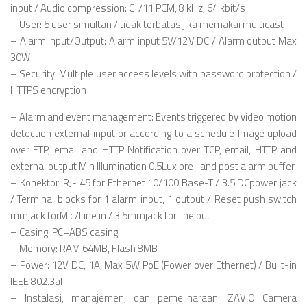
input / Audio compression: G.711 PCM, 8 kHz, 64 kbit/s
– User: 5 user simultan / tidak terbatas jika memakai multicast
– Alarm Input/Output: Alarm input 5V/12V DC / Alarm output Max
30W
– Security: Multiple user access levels with password protection /
HTTPS encryption
– Alarm and event management: Events triggered by video motion
detection external input or according to a schedule Image upload
over FTP, email and HTTP Notification over TCP, email, HTTP and
external output Min Illumination 0.5Lux pre- and post alarm buffer
– Konektor: RJ- 45 for Ethernet 10/100 Base-T / 3.5 DCpower jack
/ Terminal blocks for 1 alarm input, 1 output / Reset push switch
mmjack forMic/Line in / 3.5mmjack for line out
– Casing: PC+ABS casing
– Memory: RAM 64MB, Flash 8MB
– Power: 12V DC, 1A, Max 5W PoE (Power over Ethernet) / Built-in
IEEE 802.3af
– Instalasi, manajemen, dan pemeliharaan: ZAVIO Camera