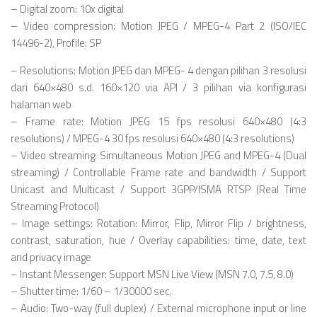
– Digital zoom: 10x digital
– Video compression: Motion JPEG / MPEG-4 Part 2 (ISO/IEC
14496-2), Profile: SP
– Resolutions: Motion JPEG dan MPEG- 4 dengan pilihan 3 resolusi
dari 640×480 s.d. 160×120 via API / 3 pilihan via konfigurasi
halaman web
– Frame rate: Motion JPEG 15 fps resolusi 640×480 (4:3
resolutions) / MPEG-4 30 fps resolusi 640×480 (4:3 resolutions)
– Video streaming: Simultaneous Motion JPEG and MPEG-4 (Dual
streaming) / Controllable Frame rate and bandwidth / Support
Unicast and Multicast / Support 3GPP/ISMA RTSP (Real Time
Streaming Protocol)
– Image settings: Rotation: Mirror, Flip, Mirror Flip / brightness,
contrast, saturation, hue / Overlay capabilities: time, date, text
and privacy image
– Instant Messenger: Support MSN Live View (MSN 7.0, 7.5, 8.0)
– Shutter time: 1/60 – 1/30000 sec.
– Audio: Two-way (full duplex) / External microphone input or line