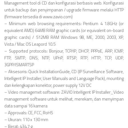
Management tool di CD dan konfigurasi berbasis web. Konfigurasi
untuk backup dan penyimpanan / upgrade firmware melalui HTTP
(firmware tersedia di www.zavio.com)
– Minimum web browsing requirements: Pentium 4 1.8GHz (or
equivalent AMD) 64MB RAM graphic cards (or equivalent on-board
graphic cards) / 512MB RAM Windows 98, ME, 2000, 2003, XP,
Vista / Mac OS Leapord 10.5
– Supported protocols: Bonjour, TCP/IP, DHCP, PPPoE, ARP, ICMP,
FTP, SMTP, DNS, NTP, UPnP, RTSP, RTP, HTTP, TCP, UDP,
3GPP/ISMARTSP
– Aksesoris: Quick InstallationGuide, CD (IP Surveillance Software,
Intelligent IP Installer, User Manuals and Language Pack), mounting
dan kelengkapan konektor, power supply 12V DC
– Video managemet software: ZAVIO Intelligent IP Installer_Video
management software untuk melihat, merekam, dan menyimpan
data sampai 16 kamera
– Approvals: CE, FCC, RoHS
– Ukuran: 110 x 130 mm
– Berat: 434.7 g