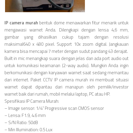
IP camera murah
bentuk dome menawarkan fitur menarik untuk
mengawasi warnet Anda. Dilengkapi dengan lensa 4,6 mm,
gambar yang dihasilkan cukup tajam dengan resolusi
maksimal640 x 480 pixel. Support 10x zoom digital. Jangkauan
kamera bisa mencapai 7 meter dengan sudut pandang 43 derajat.
Built in mic menangkap suara dengan jelas dan ada port audio out
untuk komunikasi keamanan (2-way audio). Mungkin Anda ingin
berkomunikasi dengan karyawan warnet saat sedang memantau
dari internet. Paket CCTV IP camera murah ini membuat situasi
warnet dapat dipantau dari manapun oleh pemilik/investor
warnet baik dari rumah, mobil melalui laptop, PC atau HP.
Spesifikasi IP Camera Murah:
– Image sensor: 1/4” Progressive scan CMOS sensor
– Lensa: F1.9, 4.6 mm
– S/N Ratio: 50dB
– Min Illumination: 0.5 Lux