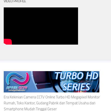
VIDEO PROFILE
Era Kekinian Camera CCTV Online Turbo HD Megapixel Monitor
Rumah, Toko Kantor, Gudang Pabrik dan Tempat Usaha dari
Smartphone Mudah Tinggal Geser