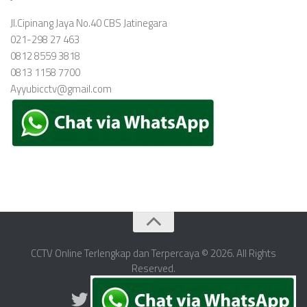
Jl.Cipinang Jaya No.40 CBS Jatinegara
021-298 27 463
0812 8559 3818
0813 1158 7700
Ayyubicctv@gmail.com
CCTV Online Terlengkap dan Terpercaya © 2026. All Rights
Reserved.