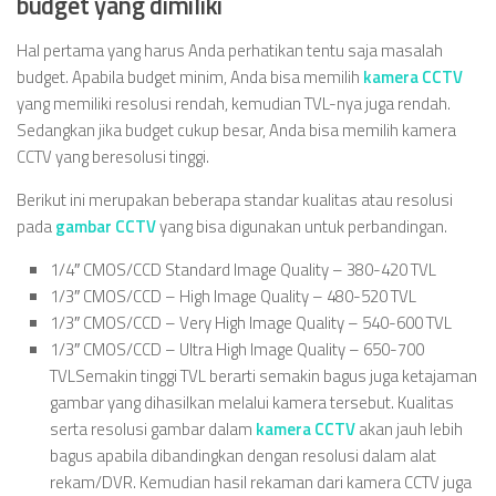
budget yang dimiliki
Hal pertama yang harus Anda perhatikan tentu saja masalah
budget. Apabila budget minim, Anda bisa memilih
kamera CCTV
yang memiliki resolusi rendah, kemudian TVL-nya juga rendah.
Sedangkan jika budget cukup besar, Anda bisa memilih kamera
CCTV yang beresolusi tinggi.
Berikut ini merupakan beberapa standar kualitas atau resolusi
pada
gambar CCTV
yang bisa digunakan untuk perbandingan.
1/4″ CMOS/CCD Standard Image Quality – 380-420 TVL
1/3″ CMOS/CCD – High Image Quality – 480-520 TVL
1/3″ CMOS/CCD – Very High Image Quality – 540-600 TVL
1/3″ CMOS/CCD – Ultra High Image Quality – 650-700
TVLSemakin tinggi TVL berarti semakin bagus juga ketajaman
gambar yang dihasilkan melalui kamera tersebut. Kualitas
serta resolusi gambar dalam
kamera CCTV
akan jauh lebih
bagus apabila dibandingkan dengan resolusi dalam alat
rekam/DVR. Kemudian hasil rekaman dari kamera CCTV juga