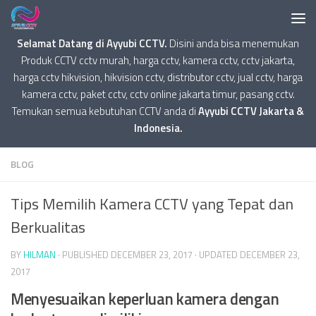
Selamat Datang di Ayyubi CCTV.
Disini anda bisa menemukan
Produk CCTV cctv murah, harga cctv, kamera cctv, cctv jakarta,
harga cctv hikvision, hikvision cctv, distributor cctv, jual cctv, harga
kamera cctv, paket cctv, cctv online jakarta timur, pasang cctv.
Temukan semua kebutuhan CCTV anda di
Ayyubi CCTV Jakarta &
Indonesia.
BLOG
Tips Memilih Kamera CCTV yang Tepat dan
Berkualitas
BY
HILMAN
· PUBLISHED
DECEMBER 23, 2017
· UPDATED
DECEMBER 23,
2017
Menyesuaikan keperluan kamera dengan