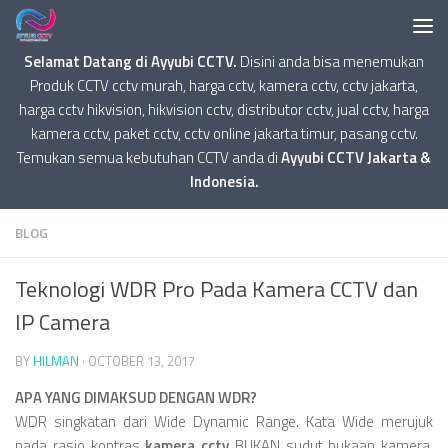
Selamat Datang di Ayyubi CCTV.
Disini anda bisa menemukan
Produk CCTV cctv murah, harga cctv, kamera cctv, cctv jakarta,
harga cctv hikvision, hikvision cctv, distributor cctv, jual cctv, harga
kamera cctv, paket cctv, cctv online jakarta timur, pasang cctv.
Temukan semua kebutuhan CCTV anda di
Ayyubi CCTV Jakarta &
Indonesia.
BLOG
Teknologi WDR Pro Pada Kamera CCTV dan
IP Camera
BY
HILMAN
·
OCTOBER 13, 2017
APA YANG DIMAKSUD DENGAN WDR?
WDR singkatan dari Wide Dynamic Range. Kata Wide merujuk
pada rasio kontras
kamera cctv
BUKAN sudut bukaan kamera.