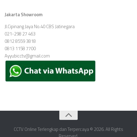
Jakarta Showroom
Jl.Cipinang Jaya No.40 CBS Jatinegara
021-298 27 463
0812 8559 3818
0813 1158 7700
Ayyubicctv@gmail.com
CCTV Online Terlengkap dan Terpercaya © 2026. All Rights
Reserved.