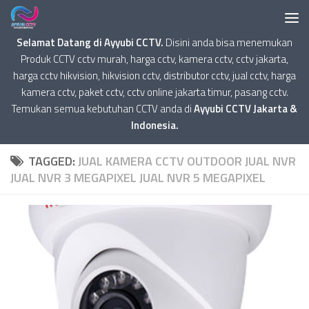
Selamat Datang di Ayyubi CCTV.
Disini anda bisa menemukan
Produk CCTV cctv murah, harga cctv, kamera cctv, cctv jakarta,
harga cctv hikvision, hikvision cctv, distributor cctv, jual cctv, harga
kamera cctv, paket cctv, cctv online jakarta timur, pasang cctv.
Temukan semua kebutuhan CCTV anda di
Ayyubi CCTV Jakarta &
Indonesia.
TAGGED:
JUAL KAMERA CCTV OUTDOOR JUAL NVR
JUAL NVR 3 MEGAPIXEL JUAL NVR 5 MEGAPIXEL