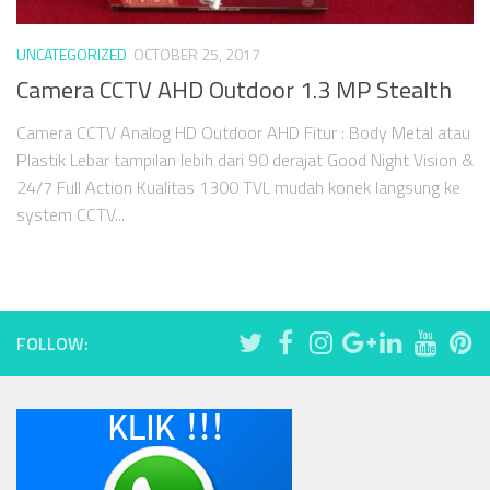
UNCATEGORIZED
OCTOBER 25, 2017
Camera CCTV AHD Outdoor 1.3 MP Stealth
Camera CCTV Analog HD Outdoor AHD Fitur : Body Metal atau
Plastik Lebar tampilan lebih dari 90 derajat Good Night Vision &
24/7 Full Action Kualitas 1300 TVL mudah konek langsung ke
system CCTV...
FOLLOW: