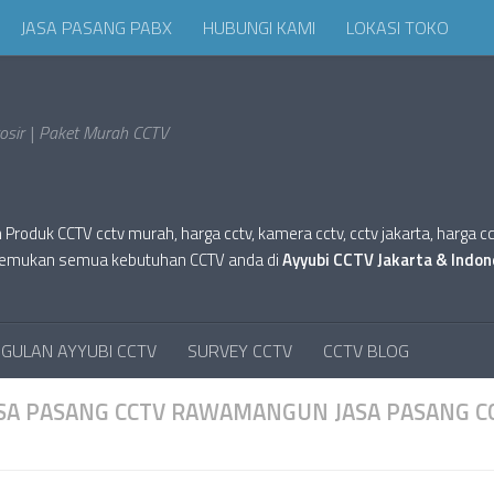
JASA PASANG PABX
HUBUNGI KAMI
LOKASI TOKO
sir | Paket Murah CCTV
oduk CCTV cctv murah, harga cctv, kamera cctv, cctv jakarta, harga cctv hi
tv. Temukan semua kebutuhan CCTV anda di
Ayyubi CCTV Jakarta & Indon
GULAN AYYUBI CCTV
SURVEY CCTV
CCTV BLOG
ASA PASANG CCTV RAWAMANGUN JASA PASANG C