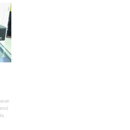
wasan
ess).
da,