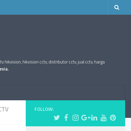
kvision, hikvision cctv, distributor cctv, jual cctv, harga
esia.
CTV
FOLLOW: