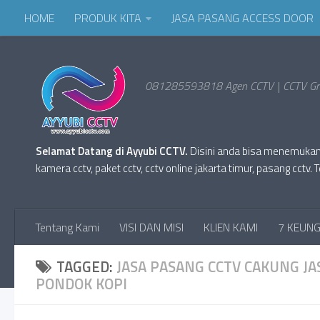
HOME
PRODUK KITA
JASA PASANG ACCESS DOOR
081285593818 Agen CCTV | CCTV Gro
Selamat Datang di Ayyubi CCTV.
Disini anda bisa menemukan Pr
kamera cctv, paket cctv, cctv online jakarta timur, pasang cc
Tentang Kami
VISI DAN MISI
KLIEN KAMI
7 KEUNG
TAGGED:
JASA PASANG CCTV CAKUNG J
PONDOK KOPI