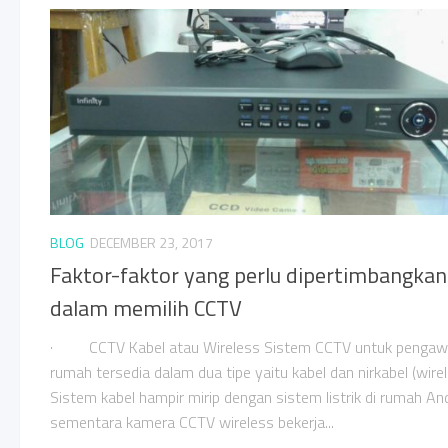
BLOG
DECEMBER 23, 2017
Faktor-faktor yang perlu dipertimbangkan
dalam memilih CCTV
· CCTV Kabel atau Wireless Sistem CCTV untuk penga
rumah tersedia dalam dua tipe yaitu kabel dan nirkabel (wirel
Sistem kabel hampir mirip dengan sistem listrik di rumah An
sementara kamera CCTV wireless bekerja...