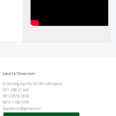
Jakarta Showroom
Jl.Cipinang Jaya No.40 CBS Jatinegara
021-298 27 463
0812 8559 3818
0813 1158 7700
Ayyubicctv@gmail.com