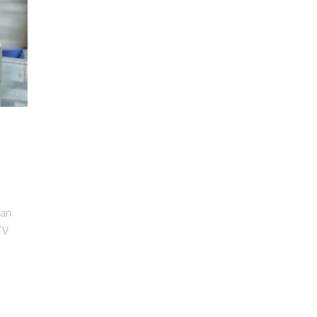
san
TV