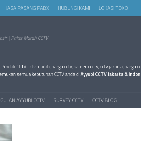
JASA PASANG PABX
HUBUNGI KAMI
LOKASI TOKO
sir | Paket Murah CCTV
oduk CCTV cctv murah, harga cctv, kamera cctv, cctv jakarta, harga cctv hi
tv. Temukan semua kebutuhan CCTV anda di
Ayyubi CCTV Jakarta & Indon
GULAN AYYUBI CCTV
SURVEY CCTV
CCTV BLOG
CCTV INFINITY HARGA HIKVISION CCTV