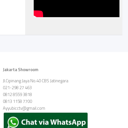
Jakarta Showroom
Jl.Cipinang Jaya No.40 CBS Jatinegara
021-298 27 463
0812 8559 3818
0813 1158 7700
Ayyubicctv@gmail.com