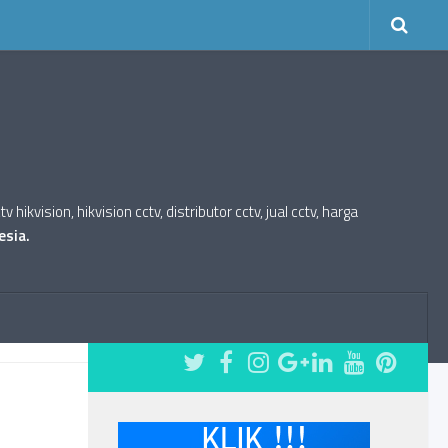
kvision, hikvision cctv, distributor cctv, jual cctv, harga
esia.
FOLLOW: