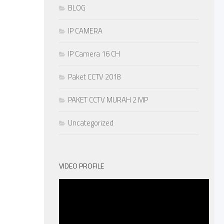
BLOG
IP CAMERA
IP Camera 16 CH
Paket CCTV 2018
PAKET CCTV MURAH 2 MP
Uncategorized
VIDEO PROFILE