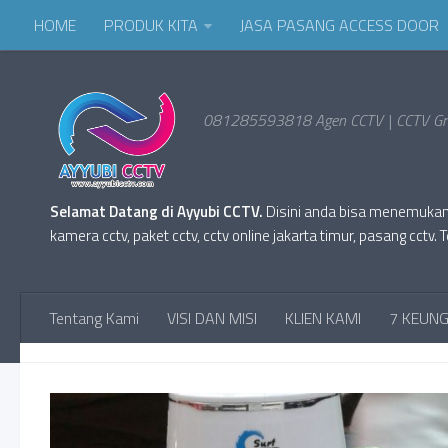
HOME
PRODUK KITA
JASA PASANG ACCESS DOOR
081285593818 Agen CCTV | CCTV Gro
Selamat Datang di Ayyubi CCTV.
Disini anda bisa menemukan Pr
kamera cctv, paket cctv, cctv online jakarta timur, pasang cc
Tentang Kami
VISI DAN MISI
KLIEN KAMI
7 KEUNG
TAGGED:
HARGA DVR HIKVISION HARGA 