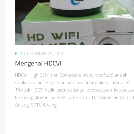
BLOG
DECEMBER 22, 2017
Mengenal HDCVI
HDCVI (High Definition Composite Video Interface) adalah
singkatan dari “High Definition Composite Video Interface”.
Produk HDCVI hadir karena adanya keterbatasan-ketebata
baik yang ditemui pada IP Camera / CCTV Digital dengan CC
Analog. CCTV Analog...