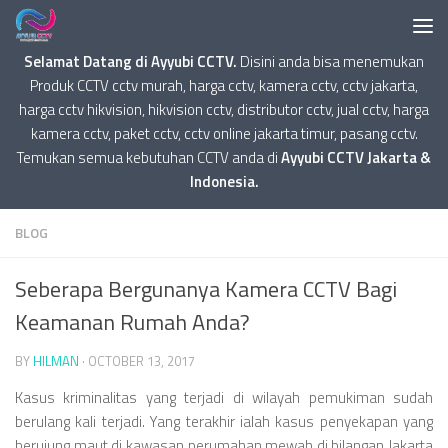
Selamat Datang di Ayyubi CCTV.
Disini anda bisa menemukan
Produk CCTV cctv murah, harga cctv, kamera cctv, cctv jakarta,
harga cctv hikvision, hikvision cctv, distributor cctv, jual cctv, harga
kamera cctv, paket cctv, cctv online jakarta timur, pasang cctv.
Temukan semua kebutuhan CCTV anda di
Ayyubi CCTV Jakarta &
Indonesia.
BLOG
Seberapa Bergunanya Kamera CCTV Bagi
Keamanan Rumah Anda?
BY
HILMAN
·
OCTOBER 13, 2017
Kasus kriminalitas yang terjadi di wilayah pemukiman sudah
berulang kali terjadi. Yang terakhir ialah kasus penyekapan yang
berujung maut di kawasan perumahan mewah di bilangan Jakarta