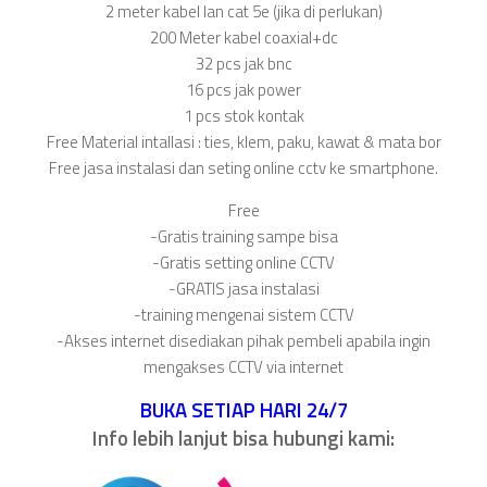
2 meter kabel lan cat 5e (jika di perlukan)
200 Meter kabel coaxial+dc
32 pcs jak bnc
16 pcs jak power
1 pcs stok kontak
Free Material intallasi : ties, klem, paku, kawat & mata bor
Free jasa instalasi dan seting online cctv ke smartphone.
Free
-Gratis training sampe bisa
-Gratis setting online CCTV
-GRATIS jasa instalasi
-training mengenai sistem CCTV
-Akses internet disediakan pihak pembeli apabila ingin
mengakses CCTV via internet
BUKA SETIAP HARI 24/7
Info lebih lanjut bisa hubungi kami: