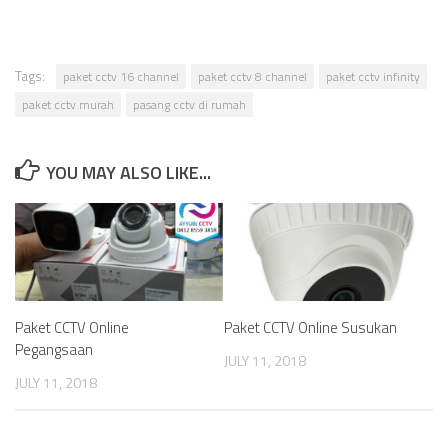
Tags:
paket cctv 16 channel
paket cctv 8 channel
paket cctv infinity
paket cctv murah
pasang cctv di rumah
YOU MAY ALSO LIKE...
Paket CCTV Online
Paket CCTV Online Susukan
Pegangsaan
JULY 11, 2018
JULY 11, 2018