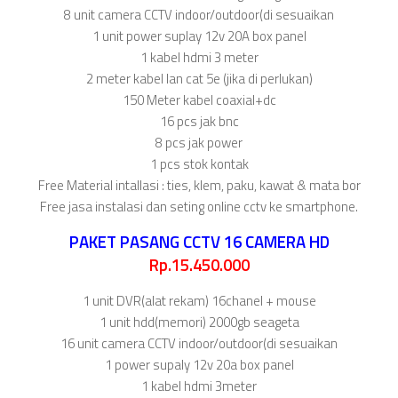
8 unit camera CCTV indoor/outdoor(di sesuaikan
1 unit power suplay 12v 20A box panel
1 kabel hdmi 3 meter
2 meter kabel lan cat 5e (jika di perlukan)
150 Meter kabel coaxial+dc
16 pcs jak bnc
8 pcs jak power
1 pcs stok kontak
Free Material intallasi : ties, klem, paku, kawat & mata bor
Free jasa instalasi dan seting online cctv ke smartphone.
PAKET PASANG CCTV 16 CAMERA HD
Rp.15.450.000
1 unit DVR(alat rekam) 16chanel + mouse
1 unit hdd(memori) 2000gb seageta
16 unit camera CCTV indoor/outdoor(di sesuaikan
1 power supaly 12v 20a box panel
1 kabel hdmi 3meter