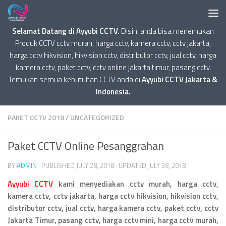
Selamat Datang di Ayyubi CCTV.
Disini anda bisa menemukan
Produk CCTV cctv murah, harga cctv, kamera cctv, cctv jakarta,
harga cctv hikvision, hikvision cctv, distributor cctv, jual cctv, harga
kamera cctv, paket cctv, cctv online jakarta timur, pasang cctv.
Temukan semua kebutuhan CCTV anda di
Ayyubi CCTV Jakarta &
Indonesia.
PAKET CCTV 2018
/
UNCATEGORIZED
Paket CCTV Online Pesanggrahan
BY
ADMIN
· PUBLISHED
JULY 28, 2018
· UPDATED
JULY 28, 2018
Ayyubi CCTV
kami menyediakan cctv murah, harga cctv,
kamera cctv, cctv jakarta, harga cctv hikvision, hikvision cctv,
distributor cctv, jual cctv, harga kamera cctv, paket cctv, cctv
Jakarta Timur, pasang cctv, harga cctv mini, harga cctv murah,