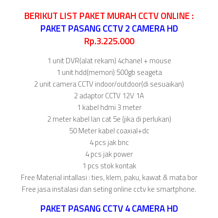
BERIKUT LIST PAKET MURAH CCTV ONLINE :
PAKET PASANG CCTV 2 CAMERA HD
Rp.3.225.000
1 unit DVR(alat rekam) 4chanel + mouse
1 unit hdd(memori) 500gb seageta
2 unit camera CCTV indoor/outdoor(di sesuaikan)
2 adaptor CCTV 12V 1A
1 kabel hdmi 3 meter
2 meter kabel lan cat 5e (jika di perlukan)
50 Meter kabel coaxial+dc
4 pcs jak bnc
4 pcs jak power
1 pcs stok kontak
Free Material intallasi : ties, klem, paku, kawat & mata bor
Free jasa instalasi dan seting online cctv ke smartphone.
PAKET PASANG CCTV 4 CAMERA HD