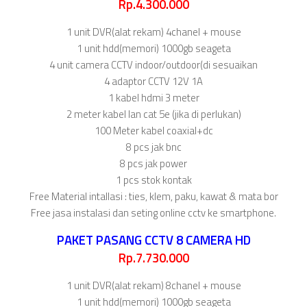
Rp.4.300.000
1 unit DVR(alat rekam) 4chanel + mouse
1 unit hdd(memori) 1000gb seageta
4 unit camera CCTV indoor/outdoor(di sesuaikan
4 adaptor CCTV 12V 1A
1 kabel hdmi 3 meter
2 meter kabel lan cat 5e (jika di perlukan)
100 Meter kabel coaxial+dc
8 pcs jak bnc
8 pcs jak power
1 pcs stok kontak
Free Material intallasi : ties, klem, paku, kawat & mata bor
Free jasa instalasi dan seting online cctv ke smartphone.
PAKET PASANG CCTV 8 CAMERA HD
Rp.7.730.000
1 unit DVR(alat rekam) 8chanel + mouse
1 unit hdd(memori) 1000gb seageta