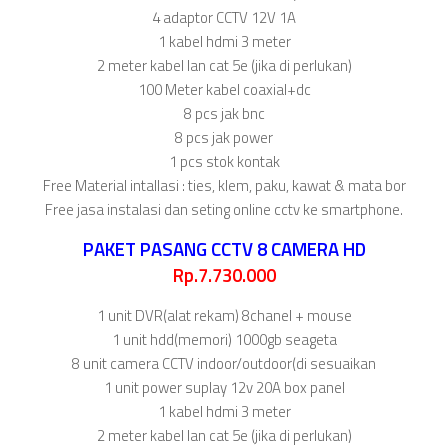
4 adaptor CCTV 12V 1A
1 kabel hdmi 3 meter
2 meter kabel lan cat 5e (jika di perlukan)
100 Meter kabel coaxial+dc
8 pcs jak bnc
8 pcs jak power
1 pcs stok kontak
Free Material intallasi : ties, klem, paku, kawat & mata bor
Free jasa instalasi dan seting online cctv ke smartphone.
PAKET PASANG CCTV 8 CAMERA HD
Rp.7.730.000
1 unit DVR(alat rekam) 8chanel + mouse
1 unit hdd(memori) 1000gb seageta
8 unit camera CCTV indoor/outdoor(di sesuaikan
1 unit power suplay 12v 20A box panel
1 kabel hdmi 3 meter
2 meter kabel lan cat 5e (jika di perlukan)