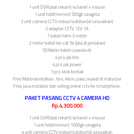
1 unit DVR(alat rekam) 4chanel + mouse
1 unit hdd(memori) 500gb seageta
2 unit camera CCTV indoor/outdoor(di sesuaikan)
2 adaptor CCTV 12V 1A
1 kabel hdmi 3 meter
2 meter kabel lan cat 5e (jika di perlukan)
50 Meter kabel coaxial+dc
4 pcs jak bnc
4 pcs jak power
1 pcs stok kontak
Free Material intallasi : ties, klem, paku, kawat & mata bor
Free jasa instalasi dan seting online cctv ke smartphone.
PAKET PASANG CCTV 4 CAMERA HD
Rp.4.300.000
1 unit DVR(alat rekam) 4chanel + mouse
1 unit hdd(memori) 1000gb seageta
4 unit camera CCTV indoor/outdoor(di sesuaikan