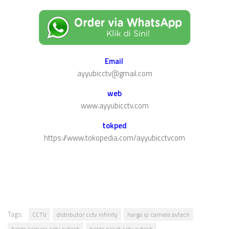
Email
ayyubicctv@gmail.com
web
www.ayyubicctv.com
tokped
https://www.tokopedia.com/ayyubicctvcom
Tags:
CCTV
distributor cctv infinity
harga ip camera avtech
harga kamera cctv avtech
harga paket cctv avtech