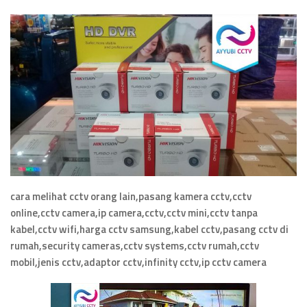
cara melihat cctv orang lain,pasang kamera cctv,cctv
online,cctv camera,ip camera,cctv,cctv mini,cctv tanpa
kabel,cctv wifi,harga cctv samsung,kabel cctv,pasang cctv di
rumah,security cameras,cctv systems,cctv rumah,cctv
mobil,jenis cctv,adaptor cctv,infinity cctv,ip cctv camera