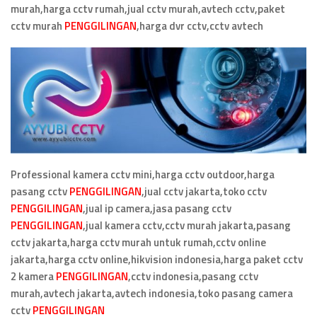
murah,harga cctv rumah,jual cctv murah,avtech cctv,paket
cctv murah
PENGGILINGAN
,
harga dvr cctv,cctv avtech
Professional kamera cctv mini,harga cctv outdoor,harga
pasang cctv
PENGGILINGAN
,jual cctv jakarta,toko cctv
PENGGILINGAN
,jual ip camera,jasa pasang cctv
PENGGILINGAN
,jual kamera cctv,cctv murah jakarta,pasang
cctv jakarta,harga cctv murah untuk rumah,cctv online
jakarta,harga cctv online,hikvision indonesia,harga paket cctv
2 kamera
PENGGILINGAN
,cctv indonesia,pasang cctv
murah,avtech jakarta,avtech indonesia,toko pasang camera
cctv
PENGGILINGAN