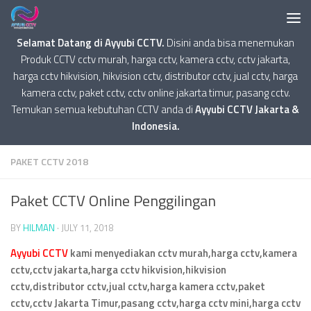
Selamat Datang di Ayyubi CCTV.
Disini anda bisa menemukan
Produk CCTV cctv murah, harga cctv, kamera cctv, cctv jakarta,
harga cctv hikvision, hikvision cctv, distributor cctv, jual cctv, harga
kamera cctv, paket cctv, cctv online jakarta timur, pasang cctv.
Temukan semua kebutuhan CCTV anda di
Ayyubi CCTV Jakarta &
Indonesia.
PAKET CCTV 2018
Paket CCTV Online Penggilingan
BY
HILMAN
·
JULY 11, 2018
Ayyubi CCTV
kami menyediakan cctv murah,harga cctv,kamera
cctv,cctv jakarta,harga cctv hikvision,hikvision
cctv,distributor cctv,jual cctv,harga kamera cctv,paket
cctv,cctv Jakarta Timur,pasang cctv,harga cctv mini,harga cctv