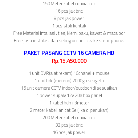
150 Meter kabel coaxial+dc
16 pcs jak bnc
8 pcs jak power
1 pcs stok kontak
Free Material intallasi : ties, klem, paku, kawat & mata bor
Free jasa instalasi dan seting online cctv ke smartphone.
PAKET PASANG CCTV 16 CAMERA HD
Rp.15.450.000
1 unit DVR(alat rekam) 16chanel + mouse
1 unit hdd(memori) 2000gb seageta
16 unit camera CCTV indoor/outdoor(di sesuaikan
1 power supaly 12v 20a box panel
1 kabel hdmi 3meter
2 meter kabel lan cat 5e (jika di perlukan)
200 Meter kabel coaxial+dc
32 pcs jak bnc
16 pcs jak power