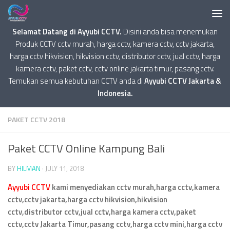
Selamat Datang di Ayyubi CCTV.
Disini anda bisa menemukan
Produk CCTV cctv murah, harga cctv, kamera cctv, cctv jakarta,
harga cctv hikvision, hikvision cctv, distributor cctv, jual cctv, harga
kamera cctv, paket cctv, cctv online jakarta timur, pasang cctv.
Temukan semua kebutuhan CCTV anda di
Ayyubi CCTV Jakarta &
Indonesia.
PAKET CCTV 2018
Paket CCTV Online Kampung Bali
BY
HILMAN
·
JULY 11, 2018
Ayyubi CCTV
kami menyediakan cctv murah,harga cctv,kamera
cctv,cctv jakarta,harga cctv hikvision,hikvision
cctv,distributor cctv,jual cctv,harga kamera cctv,paket
cctv,cctv Jakarta Timur,pasang cctv,harga cctv mini,harga cctv