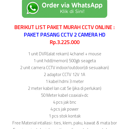
BERIKUT LIST PAKET MURAH CCTV ONLINE :
PAKET PASANG CCTV 2 CAMERA HD
Rp.3.225.000
1 unit DVR(alat rekam) 4chanel + mouse
1 unit hdd(memori) 500gb seageta
2 unit camera CCTV indoor/outdoor(di sesuaikan)
2 adaptor CCTV 12V 1A
1 kabel hdmi 3 meter
2 meter kabel lan cat 5e (jika di perlukan)
50 Meter kabel coaxial+dc
4 pcs jak bnc
4 pcs jak power
1 pcs stok kontak
Free Material intallasi : ties, klem, paku, kawat & mata bor