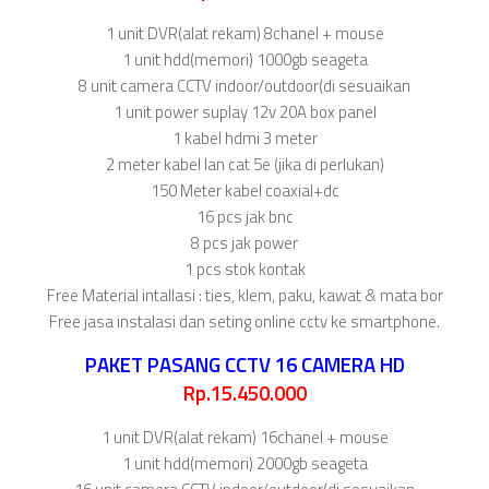
1 unit DVR(alat rekam) 8chanel + mouse
1 unit hdd(memori) 1000gb seageta
8 unit camera CCTV indoor/outdoor(di sesuaikan
1 unit power suplay 12v 20A box panel
1 kabel hdmi 3 meter
2 meter kabel lan cat 5e (jika di perlukan)
150 Meter kabel coaxial+dc
16 pcs jak bnc
8 pcs jak power
1 pcs stok kontak
Free Material intallasi : ties, klem, paku, kawat & mata bor
Free jasa instalasi dan seting online cctv ke smartphone.
PAKET PASANG CCTV 16 CAMERA HD
Rp.15.450.000
1 unit DVR(alat rekam) 16chanel + mouse
1 unit hdd(memori) 2000gb seageta