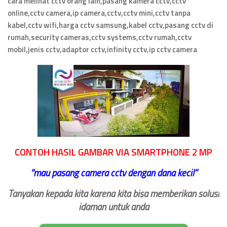
cara melihat cctv orang lain,pasang kamera cctv,cctv
online,cctv camera,ip camera,cctv,cctv mini,cctv tanpa
kabel,cctv wifi,harga cctv samsung,kabel cctv,pasang cctv di
rumah,security cameras,cctv systems,cctv rumah,cctv
mobil,jenis cctv,adaptor cctv,infinity cctv,ip cctv camera
CONTOH HASIL GAMBAR VIA SMARTPHONE 2 MP
‘‘
mau pasang camera cctv dengan dana kecil
“
Tanyakan kepada kita karena kita bisa memberikan solusi
idaman untuk anda