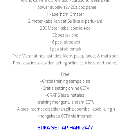
16 unit camera CCTV indoor/outdoor(di sesuaikan
1 power supaly 12v 20a box panel
1 kabel hdmi 3meter
2 meter kabel lan cat 5e (jika di perlukan)
200 Meter kabel coaxial+dc
32 pcs jak bnc
16 pcs jak power
1 pcs stok kontak
Free Material intallasi : ties, klem, paku, kawat & mata bor
Free jasa instalasi dan seting online cctv ke smartphone.
Free
-Gratis training sampe bisa
-Gratis setting online CCTV
-GRATIS jasa instalasi
-training mengenai sistem CCTV
-Akses internet disediakan pihak pembeli apabila ingin
mengakses CCTV via internet
BUKA SETIAP HARI 24/7