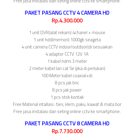
Free jasa instalasi dan seting online cctv ke smartphone.
PAKET PASANG CCTV 4 CAMERA HD
Rp.4.300.000
1 unit DVR(alat rekam) 4chanel + mouse
1 unit hdd(memori) 1000gb seageta
4 unit camera CCTV indoor/outdoor(di sesuaikan
4 adaptor CCTV 12V 1A
1 kabel hdmi 3 meter
2 meter kabel lan cat 5e (jika di perlukan)
100 Meter kabel coaxial+dc
8 pcs jak bnc
8 pcs jak power
1 pcs stok kontak
Free Material intallasi : ties, klem, paku, kawat & mata bor
Free jasa instalasi dan seting online cctv ke smartphone.
PAKET PASANG CCTV 8 CAMERA HD
Rp.7.730.000