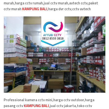
murah,harga cctv rumah,jual cctv murah,avtech cctv,paket
cctv murah
KAMPUNG BALI
,
harga dvr cctv,cctv avtech
Professional kamera cctv mini,harga cctv outdoor,harga
pasang cctv
KAMPUNG BALI
,jual cctv jakarta,toko cctv