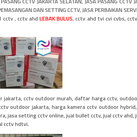
A PASANG CCTV JAKARTA SELATAN, JASA PASANG CCTV 
 PEMASANGAN DAN SETTING CCTV, JASA PERBAIKAN SERV
 cctv , cctv ahd
LEBAK BULUS
, cctv ahd tvi cvi cvbs, cct
or jakarta, cctv outdoor murah, daftar harga cctv, outdo
cctv outdoor jakarta, harga kamera cctv outdoor hybrid,
jasa setting cctv online, jual bullet cctv, jual cctv ahd, j
l cctv hdtvi.