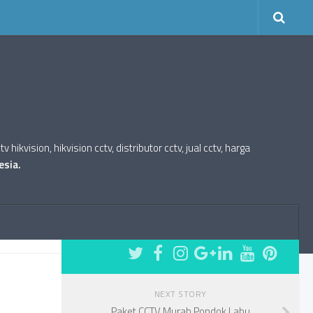
kvision, hikvision cctv, distributor cctv, jual cctv, harga
esia.
FOLLOW:
NEXT STORY
Paket CCTV Murah Pondok Labu