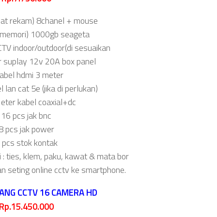
lat rekam) 8chanel + mouse
d(memori) 1000gb seageta
CTV indoor/outdoor(di sesuaikan
r suplay 12v 20A box panel
kabel hdmi 3 meter
 lan cat 5e (jika di perlukan)
ter kabel coaxial+dc
16 pcs jak bnc
8 pcs jak power
 pcs stok kontak
i : ties, klem, paku, kawat & mata bor
an seting online cctv ke smartphone.
ANG CCTV 16 CAMERA HD
Rp.15.450.000