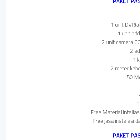
PAKET PA
1 unit DVR(a
1 unit hd
2 unit camera CC
2 a
1 
2 meter kabel
50 Me
1
Free Material intallas
Free jasa instalasi d
PAKET PA