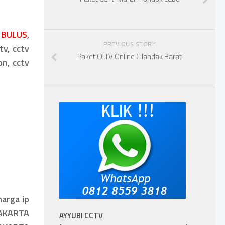
 BULUS
,
PREVIOUS STORY
tv, cctv
Paket CCTV Online Cilandak Barat
on, cctv
 harga ip
JAKARTA
AYYUBI CCTV