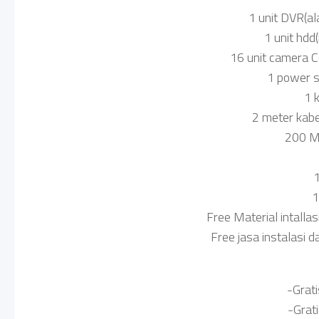
1 unit DVR(a
1 unit hd
16 unit camera C
1 power s
1 
2 meter kabel
200 Me
1
1
Free Material intallas
Free jasa instalasi d
-Grati
-Grati