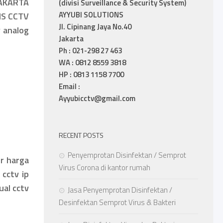
JAKARTA
(divisi Surveillance & Security System)
AYYUBI SOLUTIONS
IS CCTV
Jl. Cipinang Jaya No.40
v analog
Jakarta
Ph : 021-298 27 463
WA : 0812 8559 3818
HP : 0813 1158 7700
Email :
Ayyubicctv@gmail.com
RECENT POSTS
Penyemprotan Disinfektan / Semprot
or harga
Virus Corona di kantor rumah
 cctv ip
ual cctv
Jasa Penyemprotan Disinfektan /
Desinfektan Semprot Virus & Bakteri