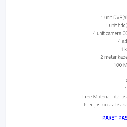
1 unit DVR(a
1 unit hd
4 unit camera C
4 a
1 
2 meter kabel
100 Me
1
Free Material intallas
Free jasa instalasi d
PAKET PA