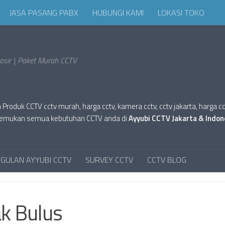
JASA PASANG PABX
HUBUNGI KAMI
LOKASI TOKO
sir | Paket Murah CCTV
oduk CCTV cctv murah, harga cctv, kamera cctv, cctv jakarta, harga cctv hi
tv. Temukan semua kebutuhan CCTV anda di
Ayyubi CCTV Jakarta & Indon
GULAN AYYUBI CCTV
SURVEY CCTV
CCTV BLOG
k Bulus