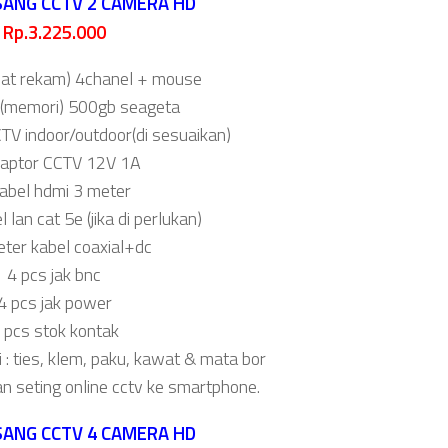
SANG CCTV 2 CAMERA HD
Rp.3.225.000
lat rekam) 4chanel + mouse
d(memori) 500gb seageta
TV indoor/outdoor(di sesuaikan)
daptor CCTV 12V 1A
kabel hdmi 3 meter
 lan cat 5e (jika di perlukan)
ter kabel coaxial+dc
4 pcs jak bnc
4 pcs jak power
 pcs stok kontak
i : ties, klem, paku, kawat & mata bor
an seting online cctv ke smartphone.
SANG CCTV 4 CAMERA HD