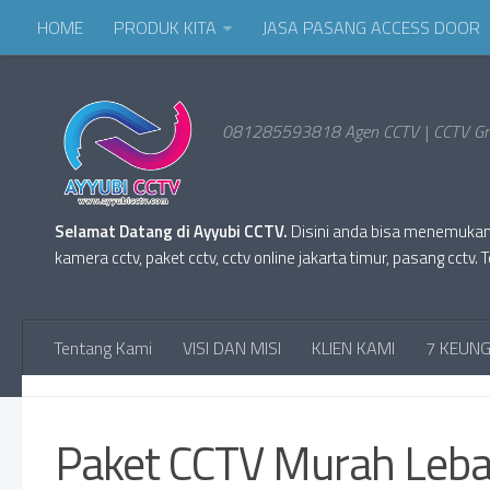
HOME
PRODUK KITA
JASA PASANG ACCESS DOOR
081285593818 Agen CCTV | CCTV Gro
Selamat Datang di Ayyubi CCTV.
Disini anda bisa menemukan Pr
kamera cctv, paket cctv, cctv online jakarta timur, pasang cc
Tentang Kami
VISI DAN MISI
KLIEN KAMI
7 KEUNG
PAKET CCTV 2018
Paket CCTV Murah Leba