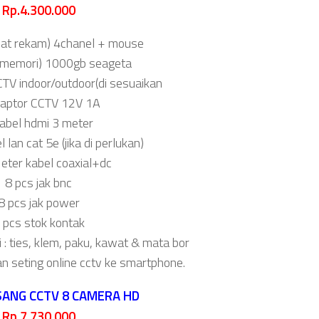
Rp.4.300.000
lat rekam) 4chanel + mouse
d(memori) 1000gb seageta
CTV indoor/outdoor(di sesuaikan
daptor CCTV 12V 1A
kabel hdmi 3 meter
 lan cat 5e (jika di perlukan)
ter kabel coaxial+dc
8 pcs jak bnc
8 pcs jak power
 pcs stok kontak
i : ties, klem, paku, kawat & mata bor
an seting online cctv ke smartphone.
SANG CCTV 8 CAMERA HD
Rp.7.730.000