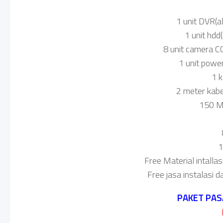
1 unit DVR(a
1 unit hd
8 unit camera C
1 unit powe
1 
2 meter kabel
150 Me
1
Free Material intallas
Free jasa instalasi d
PAKET PAS