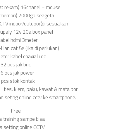
lat rekam) 16chanel + mouse
d(memori) 2000gb seageta
CTV indoor/outdoor(di sesuaikan
upaly 12v 20a box panel
kabel hdmi 3meter
 lan cat 5e (jika di perlukan)
ter kabel coaxial+dc
32 pcs jak bnc
6 pcs jak power
 pcs stok kontak
i : ties, klem, paku, kawat & mata bor
an seting online cctv ke smartphone.
Free
s training sampe bisa
s setting online CCTV