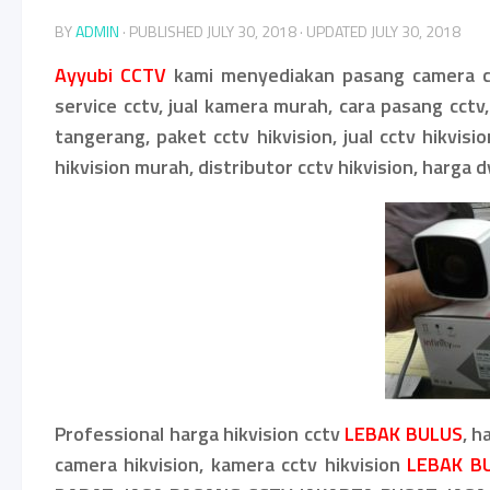
BY
ADMIN
· PUBLISHED
JULY 30, 2018
· UPDATED
JULY 30, 2018
Ayyubi CCTV
kami menyediakan pasang camera cc
service cctv, jual kamera murah, cara pasang cctv,
tangerang, paket cctv hikvision, jual cctv hikvisi
hikvision murah, distributor cctv hikvision, harga dv
Professional harga hikvision cctv
LEBAK BULUS
, h
camera hikvision, kamera cctv hikvision
LEBAK B