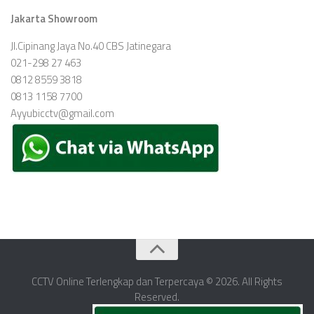
Jakarta Showroom
Jl.Cipinang Jaya No.40 CBS Jatinegara
021-298 27 463
0812 8559 3818
0813 1158 7700
Ayyubicctv@gmail.com
CCTV Online Terlengkap dan Terpercaya © 2026. All Rights
Reserved.