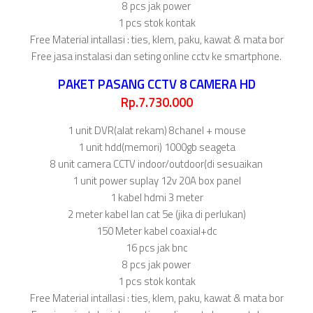
8 pcs jak power
1 pcs stok kontak
Free Material intallasi : ties, klem, paku, kawat & mata bor
Free jasa instalasi dan seting online cctv ke smartphone.
PAKET PASANG CCTV 8 CAMERA HD
Rp.7.730.000
1 unit DVR(alat rekam) 8chanel + mouse
1 unit hdd(memori) 1000gb seageta
8 unit camera CCTV indoor/outdoor(di sesuaikan
1 unit power suplay 12v 20A box panel
1 kabel hdmi 3 meter
2 meter kabel lan cat 5e (jika di perlukan)
150 Meter kabel coaxial+dc
16 pcs jak bnc
8 pcs jak power
1 pcs stok kontak
Free Material intallasi : ties, klem, paku, kawat & mata bor