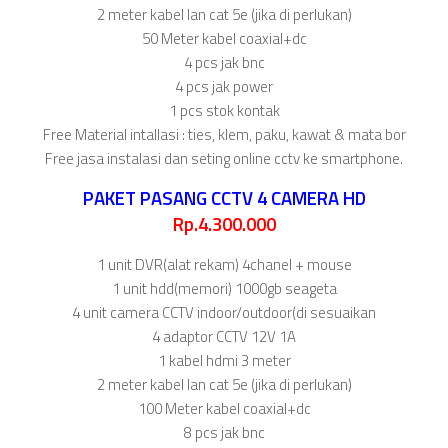
2 meter kabel lan cat 5e (jika di perlukan)
50 Meter kabel coaxial+dc
4 pcs jak bnc
4 pcs jak power
1 pcs stok kontak
Free Material intallasi : ties, klem, paku, kawat & mata bor
Free jasa instalasi dan seting online cctv ke smartphone.
PAKET PASANG CCTV 4 CAMERA HD
Rp.4.300.000
1 unit DVR(alat rekam) 4chanel + mouse
1 unit hdd(memori) 1000gb seageta
4 unit camera CCTV indoor/outdoor(di sesuaikan
4 adaptor CCTV 12V 1A
1 kabel hdmi 3 meter
2 meter kabel lan cat 5e (jika di perlukan)
100 Meter kabel coaxial+dc
8 pcs jak bnc