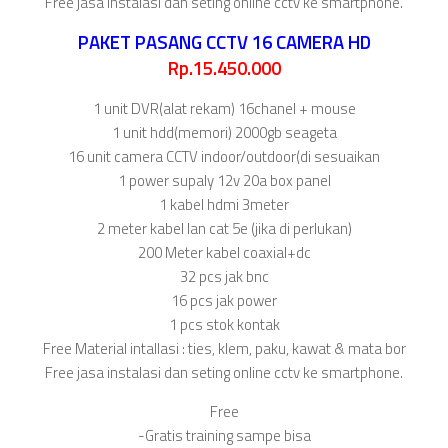
Free jasa instalasi dan seting online cctv ke smartphone.
PAKET PASANG CCTV 16 CAMERA HD
Rp.15.450.000
1 unit DVR(alat rekam) 16chanel + mouse
1 unit hdd(memori) 2000gb seageta
16 unit camera CCTV indoor/outdoor(di sesuaikan
1 power supaly 12v 20a box panel
1 kabel hdmi 3meter
2 meter kabel lan cat 5e (jika di perlukan)
200 Meter kabel coaxial+dc
32 pcs jak bnc
16 pcs jak power
1 pcs stok kontak
Free Material intallasi : ties, klem, paku, kawat & mata bor
Free jasa instalasi dan seting online cctv ke smartphone.
Free
-Gratis training sampe bisa