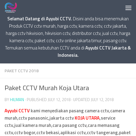
Selamat Datang di Ayyubi CCTV.
Disini anda bisa menemukan
Produk CCTV cctv murah, harga cctv, kamera cctv, cctv jakarta,
harga cctv hikvision, hikvision cctv, distributor cctv, jual cctv, harga
kamera cctv, paket cctv, cctv online jakarta timur, pasang cctv.
Temukan semua kebutuhan CCTV anda di
Ayyubi CCTV Jakarta &
Indonesia.
PAKET CCTV 2018
Paket CCTV Murah Koja Utara
BY
HILMAN
· PUBLISHED
JULY 12, 2018
· UPDATED
JULY 12, 2018
Ayyubi CCTV
kami menyediakan pasang camera cctv,camera
murah,cctv panasonic,jakarta cctv
KOJA UTARA
,service
cctv,jual kamera murah,cara pasang cctv,cara memasang
cctv,cctv bogor,cctv bekasi,aplikasi cctv,cctv tangerang,paket