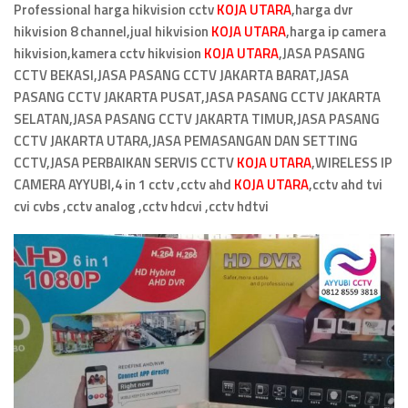
Professional harga hikvision cctv
KOJA UTARA
,harga dvr
hikvision 8 channel,jual hikvision
KOJA UTARA
,harga ip camera
hikvision,kamera cctv hikvision
KOJA UTARA
,JASA PASANG
CCTV BEKASI,JASA PASANG CCTV JAKARTA BARAT,JASA
PASANG CCTV JAKARTA PUSAT,JASA PASANG CCTV JAKARTA
SELATAN,JASA PASANG CCTV JAKARTA TIMUR,JASA PASANG
CCTV JAKARTA UTARA,JASA PEMASANGAN DAN SETTING
CCTV,JASA PERBAIKAN SERVIS CCTV
KOJA UTARA
,WIRELESS IP
CAMERA AYYUBI,4 in 1 cctv ,cctv ahd
KOJA UTARA
,cctv ahd tvi
cvi cvbs ,cctv analog ,cctv hdcvi ,cctv hdtvi