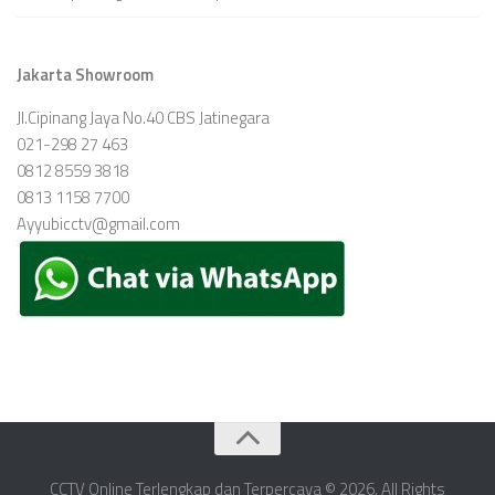
Jakarta Showroom
Jl.Cipinang Jaya No.40 CBS Jatinegara
021-298 27 463
0812 8559 3818
0813 1158 7700
Ayyubicctv@gmail.com
CCTV Online Terlengkap dan Terpercaya © 2026. All Rights