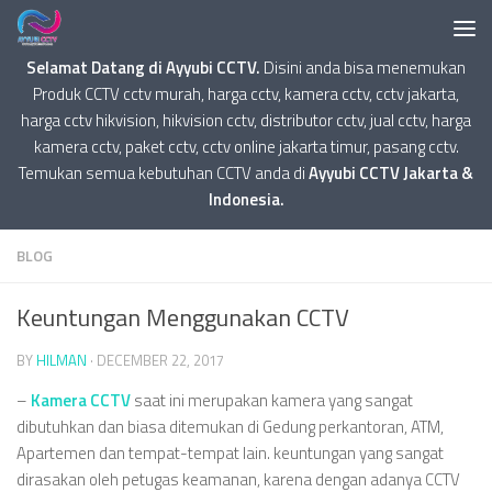
Selamat Datang di Ayyubi CCTV.
Disini anda bisa menemukan
Produk CCTV cctv murah, harga cctv, kamera cctv, cctv jakarta,
harga cctv hikvision, hikvision cctv, distributor cctv, jual cctv, harga
kamera cctv, paket cctv, cctv online jakarta timur, pasang cctv.
Temukan semua kebutuhan CCTV anda di
Ayyubi CCTV Jakarta &
Indonesia.
BLOG
Keuntungan Menggunakan CCTV
BY
HILMAN
·
DECEMBER 22, 2017
–
Kamera
CCTV
saat ini merupakan kamera yang sangat
dibutuhkan dan biasa ditemukan di Gedung perkantoran, ATM,
Apartemen dan tempat-tempat lain. keuntungan yang sangat
dirasakan oleh petugas keamanan, karena dengan adanya CCTV