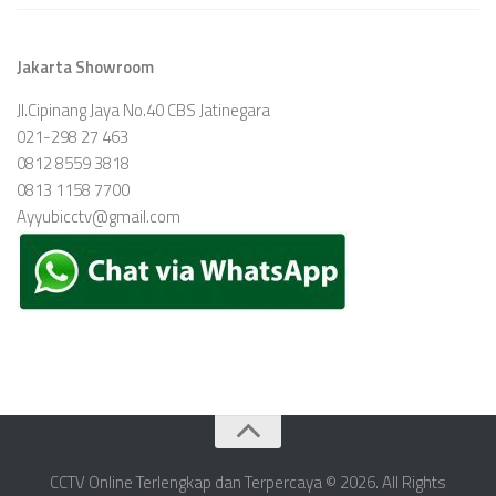
Jakarta Showroom
Jl.Cipinang Jaya No.40 CBS Jatinegara
021-298 27 463
0812 8559 3818
0813 1158 7700
Ayyubicctv@gmail.com
CCTV Online Terlengkap dan Terpercaya © 2026. All Rights