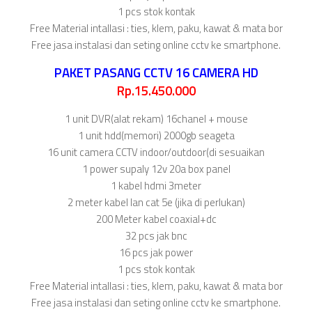
1 pcs stok kontak
Free Material intallasi : ties, klem, paku, kawat & mata bor
Free jasa instalasi dan seting online cctv ke smartphone.
PAKET PASANG CCTV 16 CAMERA HD
Rp.15.450.000
1 unit DVR(alat rekam) 16chanel + mouse
1 unit hdd(memori) 2000gb seageta
16 unit camera CCTV indoor/outdoor(di sesuaikan
1 power supaly 12v 20a box panel
1 kabel hdmi 3meter
2 meter kabel lan cat 5e (jika di perlukan)
200 Meter kabel coaxial+dc
32 pcs jak bnc
16 pcs jak power
1 pcs stok kontak
Free Material intallasi : ties, klem, paku, kawat & mata bor
Free jasa instalasi dan seting online cctv ke smartphone.