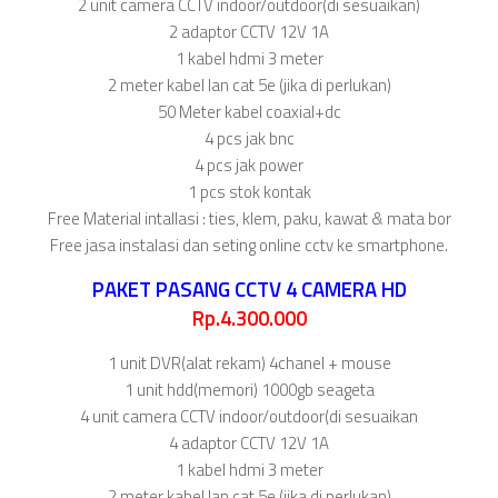
2 unit camera CCTV indoor/outdoor(di sesuaikan)
2 adaptor CCTV 12V 1A
1 kabel hdmi 3 meter
2 meter kabel lan cat 5e (jika di perlukan)
50 Meter kabel coaxial+dc
4 pcs jak bnc
4 pcs jak power
1 pcs stok kontak
Free Material intallasi : ties, klem, paku, kawat & mata bor
Free jasa instalasi dan seting online cctv ke smartphone.
PAKET PASANG CCTV 4 CAMERA HD
Rp.4.300.000
1 unit DVR(alat rekam) 4chanel + mouse
1 unit hdd(memori) 1000gb seageta
4 unit camera CCTV indoor/outdoor(di sesuaikan
4 adaptor CCTV 12V 1A
1 kabel hdmi 3 meter
2 meter kabel lan cat 5e (jika di perlukan)