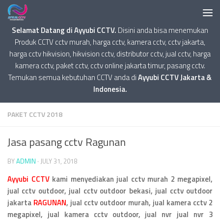
Selamat Datang di Ayyubi CCTV.
Disini anda bisa menemukan
Produk CCTV cctv murah, harga cctv, kamera cctv, cctv jakarta,
harga cctv hikvision, hikvision cctv, distributor cctv, jual cctv, harga
kamera cctv, paket cctv, cctv online jakarta timur, pasang cctv.
Temukan semua kebutuhan CCTV anda di
Ayyubi CCTV Jakarta &
Indonesia.
PAKET CCTV 2018
Jasa pasang cctv Ragunan
BY
ADMIN
·
JULY 31, 2018
Ayyubi CCTV
kami menyediakan jual cctv murah 2 megapixel,
jual cctv outdoor, jual cctv outdoor bekasi, jual cctv outdoor
jakarta
RAGUNAN
, jual cctv outdoor murah, jual kamera cctv 2
megapixel, jual kamera cctv outdoor, jual nvr jual nvr 3