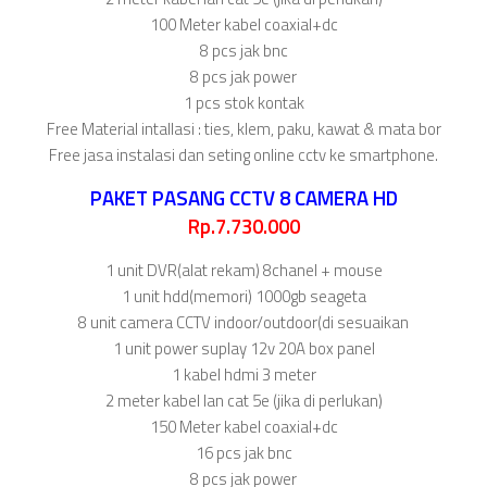
100 Meter kabel coaxial+dc
8 pcs jak bnc
8 pcs jak power
1 pcs stok kontak
Free Material intallasi : ties, klem, paku, kawat & mata bor
Free jasa instalasi dan seting online cctv ke smartphone.
PAKET PASANG CCTV 8 CAMERA HD
Rp.7.730.000
1 unit DVR(alat rekam) 8chanel + mouse
1 unit hdd(memori) 1000gb seageta
8 unit camera CCTV indoor/outdoor(di sesuaikan
1 unit power suplay 12v 20A box panel
1 kabel hdmi 3 meter
2 meter kabel lan cat 5e (jika di perlukan)
150 Meter kabel coaxial+dc
16 pcs jak bnc
8 pcs jak power