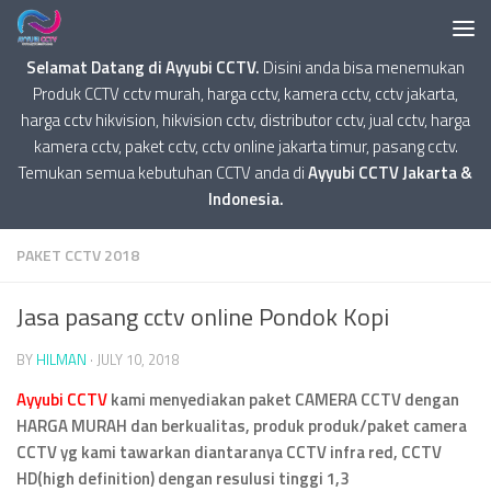
Selamat Datang di Ayyubi CCTV.
Disini anda bisa menemukan
Produk CCTV cctv murah, harga cctv, kamera cctv, cctv jakarta,
harga cctv hikvision, hikvision cctv, distributor cctv, jual cctv, harga
kamera cctv, paket cctv, cctv online jakarta timur, pasang cctv.
Temukan semua kebutuhan CCTV anda di
Ayyubi CCTV Jakarta &
Indonesia.
PAKET CCTV 2018
Jasa pasang cctv online Pondok Kopi
BY
HILMAN
·
JULY 10, 2018
Ayyubi CCTV
kami menyediakan paket CAMERA CCTV dengan
HARGA MURAH dan berkualitas, produk produk/paket camera
CCTV yg kami tawarkan diantaranya CCTV infra red, CCTV
HD(high definition) dengan resulusi tinggi 1,3