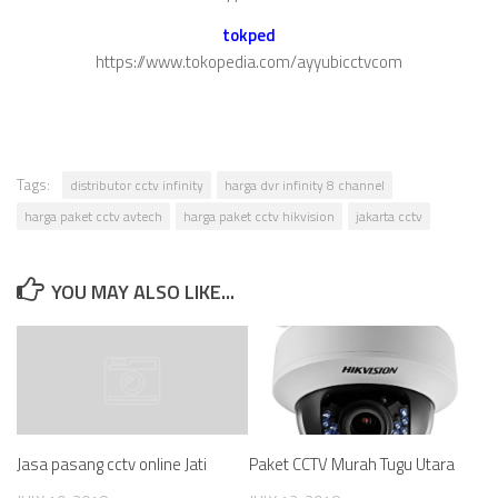
tokped
https://www.tokopedia.com/ayyubicctvcom
Tags:
distributor cctv infinity
harga dvr infinity 8 channel
harga paket cctv avtech
harga paket cctv hikvision
jakarta cctv
YOU MAY ALSO LIKE...
Paket CCTV Murah Tugu Utara
Jasa pasang cctv online Jati