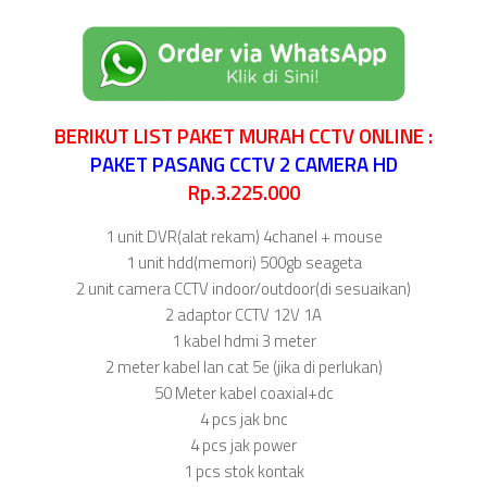
BERIKUT LIST PAKET MURAH CCTV ONLINE :
PAKET PASANG CCTV 2 CAMERA HD
Rp.3.225.000
1 unit DVR(alat rekam) 4chanel + mouse
1 unit hdd(memori) 500gb seageta
2 unit camera CCTV indoor/outdoor(di sesuaikan)
2 adaptor CCTV 12V 1A
1 kabel hdmi 3 meter
2 meter kabel lan cat 5e (jika di perlukan)
50 Meter kabel coaxial+dc
4 pcs jak bnc
4 pcs jak power
1 pcs stok kontak