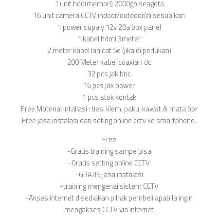
1 unit hdd(memori) 2000gb seageta
16 unit camera CCTV indoor/outdoor(di sesuaikan
1 power supaly 12v 20a box panel
1 kabel hdmi 3meter
2 meter kabel lan cat 5e (jika di perlukan)
200 Meter kabel coaxial+dc
32 pcs jak bnc
16 pcs jak power
1 pcs stok kontak
Free Material intallasi : ties, klem, paku, kawat & mata bor
Free jasa instalasi dan seting online cctv ke smartphone.
Free
-Gratis training sampe bisa
-Gratis setting online CCTV
-GRATIS jasa instalasi
-training mengenai sistem CCTV
-Akses internet disediakan pihak pembeli apabila ingin
mengakses CCTV via internet