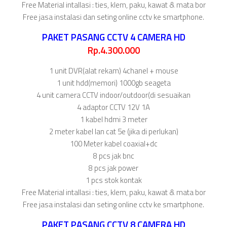
Free Material intallasi : ties, klem, paku, kawat & mata bor
Free jasa instalasi dan seting online cctv ke smartphone.
PAKET PASANG CCTV 4 CAMERA HD
Rp.4.300.000
1 unit DVR(alat rekam) 4chanel + mouse
1 unit hdd(memori) 1000gb seageta
4 unit camera CCTV indoor/outdoor(di sesuaikan
4 adaptor CCTV 12V 1A
1 kabel hdmi 3 meter
2 meter kabel lan cat 5e (jika di perlukan)
100 Meter kabel coaxial+dc
8 pcs jak bnc
8 pcs jak power
1 pcs stok kontak
Free Material intallasi : ties, klem, paku, kawat & mata bor
Free jasa instalasi dan seting online cctv ke smartphone.
PAKET PASANG CCTV 8 CAMERA HD