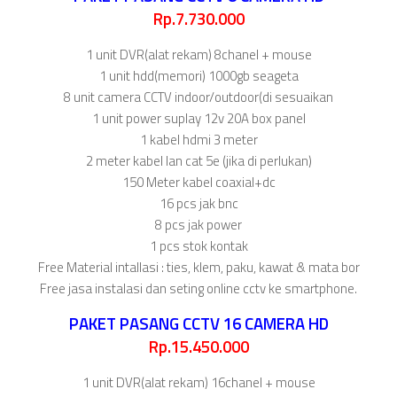
Rp.7.730.000
1 unit DVR(alat rekam) 8chanel + mouse
1 unit hdd(memori) 1000gb seageta
8 unit camera CCTV indoor/outdoor(di sesuaikan
1 unit power suplay 12v 20A box panel
1 kabel hdmi 3 meter
2 meter kabel lan cat 5e (jika di perlukan)
150 Meter kabel coaxial+dc
16 pcs jak bnc
8 pcs jak power
1 pcs stok kontak
Free Material intallasi : ties, klem, paku, kawat & mata bor
Free jasa instalasi dan seting online cctv ke smartphone.
PAKET PASANG CCTV 16 CAMERA HD
Rp.15.450.000
1 unit DVR(alat rekam) 16chanel + mouse