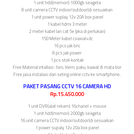
1 unit hdd(memori) 1000gb seageta
8 unit camera CCTV indoor/outdoor(di sesuaikan
1 unit power suplay 12v 20A box panel
1 kabel hdmi 3 meter
2 meter kabel lan cat 5e (jika di perlukan)
150 Meter kabel coaxial+dc
16 pcs jak bnc
8 pcs jak power
1 pcs stok kontak
Free Material intallasi : ties, klem, paku, kawat & mata bor
Free jasa instalasi dan seting online cctv ke smartphone.
PAKET PASANG CCTV 16 CAMERA HD
Rp.15.450.000
1 unit DVR(alat rekam) 16chanel + mouse
1 unit hdd(memori) 2000gb seageta
16 unit camera CCTV indoor/outdoor(di sesuaikan
1 power supaly 12v 20a box panel