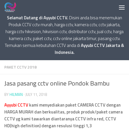
Selamat Datang di Ayyubi CCTV.
Disini anda bisa menemukan
Produk CCTV cctv murah, harga cctv, kamera cctv, cctv jakarta,
harga cctv hikvision, hikvision cctv, distributor cctv, jual cctv, harga
kamera cctv, paket cctv, cctv online jakarta timur, pasang cctv.
Temukan semua kebutuhan CCTV anda di
Ayyubi CCTV Jakarta &
Indonesia.
PAKET CCTV 2018
Jasa pasang cctv online Pondok Bambu
BY
HILMAN
·
JULY 11, 2018
Ayyubi CCTV
kami menyediakan paket CAMERA CCTV dengan
HARGA MURAH dan berkualitas, produk produk/paket camera
CCTV yg kami tawarkan diantaranya CCTV infra red, CCTV
HD(high definition) dengan resulusi tinggi 1,3