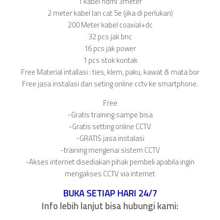
1 kabel hdmi 3meter
2 meter kabel lan cat 5e (jika di perlukan)
200 Meter kabel coaxial+dc
32 pcs jak bnc
16 pcs jak power
1 pcs stok kontak
Free Material intallasi : ties, klem, paku, kawat & mata bor
Free jasa instalasi dan seting online cctv ke smartphone.
Free
-Gratis training sampe bisa
-Gratis setting online CCTV
-GRATIS jasa instalasi
-training mengenai sistem CCTV
-Akses internet disediakan pihak pembeli apabila ingin
mengakses CCTV via internet
BUKA SETIAP HARI 24/7
Info lebih lanjut bisa hubungi kami: