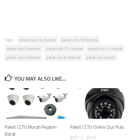
Tags:
paket cctv 16 channel
paket cctv 16 Kamera
paket cctv 2 Kamera
paket cctv 32 channel
paket cctv 4 channel
paket cctv 4 Kamera
paket cctv 8 channel
paket cctv murah
YOU MAY ALSO LIKE...
Paket CCTV Murah Pejaten
Paket CCTV Online Duri Pulo
Barat
JULY 11, 2018