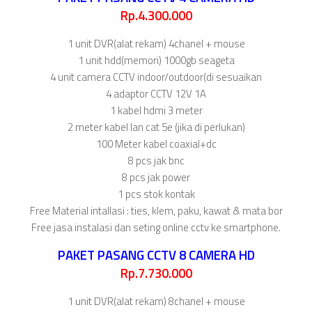
Rp.4.300.000
1 unit DVR(alat rekam) 4chanel + mouse
1 unit hdd(memori) 1000gb seageta
4 unit camera CCTV indoor/outdoor(di sesuaikan
4 adaptor CCTV 12V 1A
1 kabel hdmi 3 meter
2 meter kabel lan cat 5e (jika di perlukan)
100 Meter kabel coaxial+dc
8 pcs jak bnc
8 pcs jak power
1 pcs stok kontak
Free Material intallasi : ties, klem, paku, kawat & mata bor
Free jasa instalasi dan seting online cctv ke smartphone.
PAKET PASANG CCTV 8 CAMERA HD
Rp.7.730.000
1 unit DVR(alat rekam) 8chanel + mouse