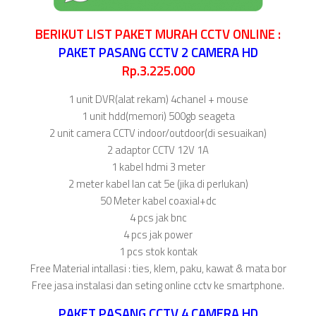
BERIKUT LIST PAKET MURAH CCTV ONLINE :
PAKET PASANG CCTV 2 CAMERA HD
Rp.3.225.000
1 unit DVR(alat rekam) 4chanel + mouse
1 unit hdd(memori) 500gb seageta
2 unit camera CCTV indoor/outdoor(di sesuaikan)
2 adaptor CCTV 12V 1A
1 kabel hdmi 3 meter
2 meter kabel lan cat 5e (jika di perlukan)
50 Meter kabel coaxial+dc
4 pcs jak bnc
4 pcs jak power
1 pcs stok kontak
Free Material intallasi : ties, klem, paku, kawat & mata bor
Free jasa instalasi dan seting online cctv ke smartphone.
PAKET PASANG CCTV 4 CAMERA HD