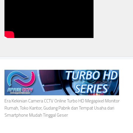
Era Kekinian Camera CCTV Online Turbo HD Megapixel Monitor
Rumah, Toko Kantor, Gudang Pabrik dan Tempat Usaha dari
Smartphone Mudah Tinggal Geser