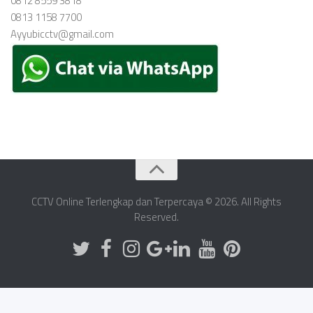
0812 8559 3818
0813 1158 7700
Ayyubicctv@gmail.com
CCTV Online Terlengkap dan Terpercaya © 2026. All Rights
Reserved.