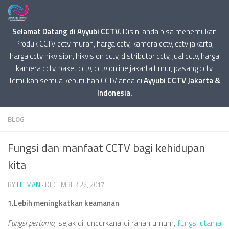
Selamat Datang di Ayyubi CCTV.
Disini anda bisa menemukan
Produk CCTV cctv murah, harga cctv, kamera cctv, cctv jakarta,
harga cctv hikvision, hikvision cctv, distributor cctv, jual cctv, harga
kamera cctv, paket cctv, cctv online jakarta timur, pasang cctv.
Temukan semua kebutuhan CCTV anda di
Ayyubi CCTV Jakarta &
Indonesia.
BLOG
Fungsi dan manfaat CCTV bagi kehidupan
kita
BY
HILMAN
·
DECEMBER 22, 2017
1.Lebih meningkatkan keamanan
Fungsi pertama,
sejak di luncurkana di ranah umum,
fungsi utama