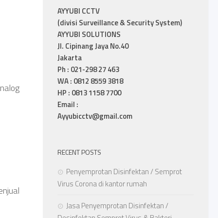
AYYUBI CCTV
(divisi Surveillance & Security System)
AYYUBI SOLUTIONS
Jl. Cipinang Jaya No.40
Jakarta
Ph : 021-298 27 463
WA : 0812 8559 3818
analog
HP : 0813 1158 7700
Email :
Ayyubicctv@gmail.com
RECENT POSTS
Penyemprotan Disinfektan / Semprot
Virus Corona di kantor rumah
enjual
Jasa Penyemprotan Disinfektan /
Desinfektan Semprot Virus & Bakteri