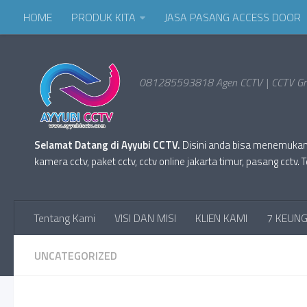
HOME
PRODUK KITA
JASA PASANG ACCESS DOOR
081285593818 Agen CCTV | CCTV Gro
Selamat Datang di Ayyubi CCTV.
Disini anda bisa menemukan Pr
kamera cctv, paket cctv, cctv online jakarta timur, pasang cc
Tentang Kami
VISI DAN MISI
KLIEN KAMI
7 KEUNG
UNCATEGORIZED