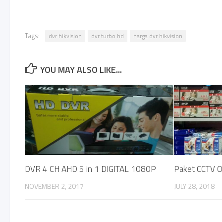
Tags:
dvr hikvision
dvr turbo hd
harga dvr hikvision
YOU MAY ALSO LIKE...
DVR 4 CH AHD 5 in 1 DIGITAL 1080P
Paket CCTV O
NOVEMBER 2, 2017
JULY 28, 2018