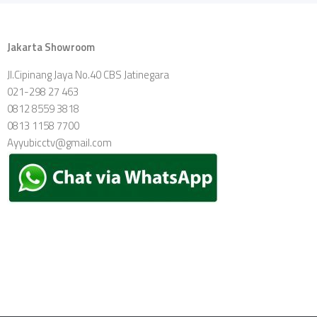
Jakarta Showroom
Jl.Cipinang Jaya No.40 CBS Jatinegara
021-298 27 463
0812 8559 3818
0813 1158 7700
Ayyubicctv@gmail.com