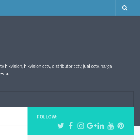
kvision, hikvision cctv, distributor cctv, jual cctv, harga
esia.
FOLLOW: