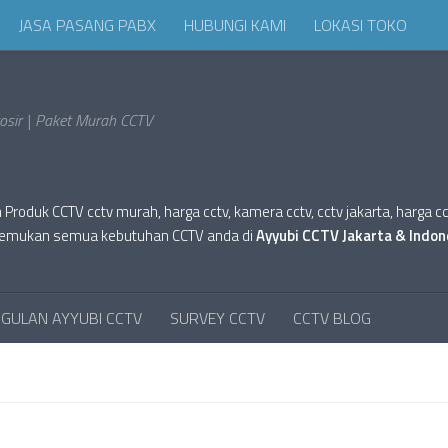
JASA PASANG PABX
HUBUNGI KAMI
LOKASI TOKO
sir | Paket Murah CCTV
oduk CCTV cctv murah, harga cctv, kamera cctv, cctv jakarta, harga cctv hi
tv. Temukan semua kebutuhan CCTV anda di
Ayyubi CCTV Jakarta & Indon
GULAN AYYUBI CCTV
SURVEY CCTV
CCTV BLOG