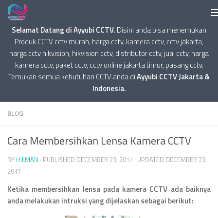
Selamat Datang di Ayyubi CCTV.
Disini anda bisa menemukan
Produk CCTV cctv murah, harga cctv, kamera cctv, cctv jakarta,
harga cctv hikvision, hikvision cctv, distributor cctv, jual cctv, harga
kamera cctv, paket cctv, cctv online jakarta timur, pasang cctv.
Temukan semua kebutuhan CCTV anda di
Ayyubi CCTV Jakarta &
Indonesia.
BLOG
Cara Membersihkan Lensa Kamera CCTV
BY
HILMAN
· PUBLISHED
DECEMBER 23, 2017
· UPDATED
DECEMBER 23,
2017
Ketika membersihkan lensa pada kamera CCTV ada baiknya
anda melakukan intruksi yang dijelaskan sebagai berikut: