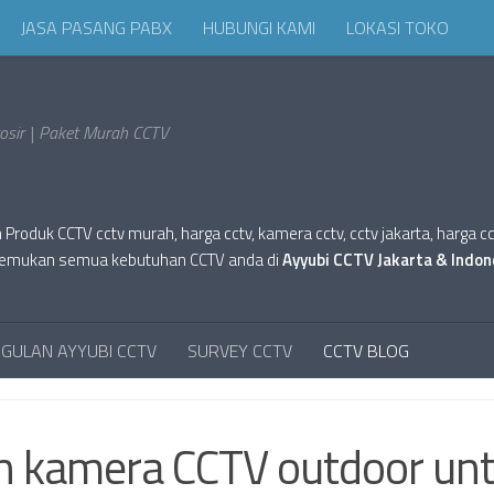
JASA PASANG PABX
HUBUNGI KAMI
LOKASI TOKO
sir | Paket Murah CCTV
oduk CCTV cctv murah, harga cctv, kamera cctv, cctv jakarta, harga cctv hi
tv. Temukan semua kebutuhan CCTV anda di
Ayyubi CCTV Jakarta & Indon
GULAN AYYUBI CCTV
SURVEY CCTV
CCTV BLOG
h kamera CCTV outdoor un