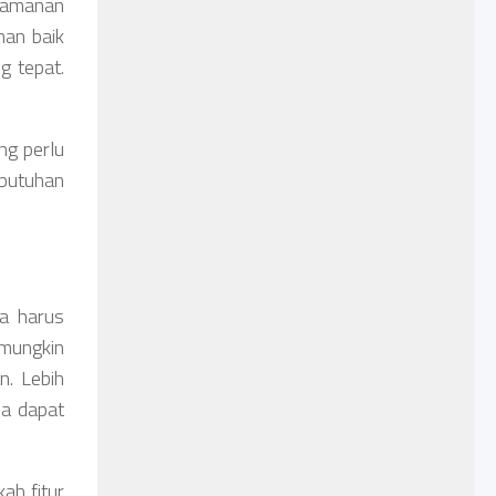
eamanan
han baik
g tepat.
ng perlu
ebutuhan
da harus
 mungkin
n. Lebih
da dapat
ah fitur