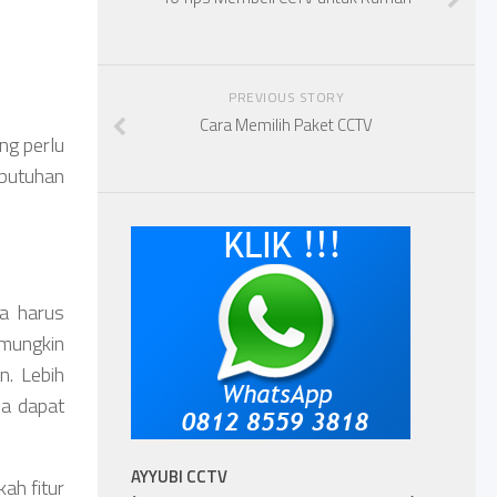
PREVIOUS STORY
Cara Memilih Paket CCTV
ng perlu
ebutuhan
da harus
 mungkin
n. Lebih
da dapat
AYYUBI CCTV
kah fitur