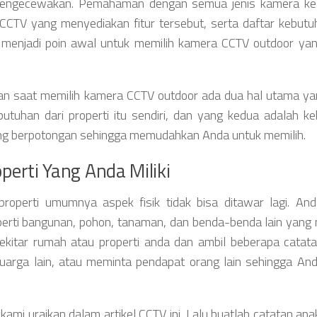
n mengecewakan. Pemahaman dengan semua jenis kamera k
CCTV yang menyediakan fitur tersebut, serta daftar kebutu
s menjadi poin awal untuk memilih kamera CCTV outdoor yan
n saat memilih kamera CCTV outdoor ada dua hal utama ya
utuhan dari properti itu sendiri, dan yang kedua adalah k
ering berpotongan sehingga memudahkan Anda untuk memilih.
erti Yang Anda Miliki
roperti umumnya aspek fisik tidak bisa ditawar lagi. An
perti bangunan, pohon, tanaman, dan benda-benda lain yang
ekitar rumah atau properti anda dan ambil beberapa catata
luarga lain, atau meminta pendapat orang lain sehingga An
mi uraikan dalam artikel CCTV ini. Lalu buatlah catatan apak