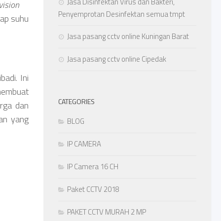
Jasa Disinfektan Virus dan Bakteri,
vision
Penyemprotan Desinfektan semua tmpt
dap suhu
Jasa pasang cctv online Kuningan Barat
Jasa pasang cctv online Cipedak
adi. Ini
 membuat
CATEGORIES
arga dan
an yang
BLOG
IP CAMERA
IP Camera 16 CH
Paket CCTV 2018
PAKET CCTV MURAH 2 MP