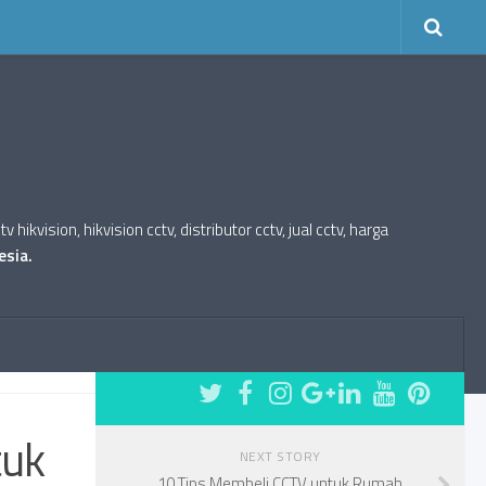
kvision, hikvision cctv, distributor cctv, jual cctv, harga
esia.
FOLLOW:
tuk
NEXT STORY
10 Tips Membeli CCTV untuk Rumah