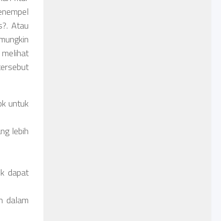
menempel
s?. Atau
mungkin
 melihat
tersebut
ok untuk
ng lebih
uk dapat
ah dalam