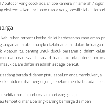
TV outdoor yang cocok adalah tipe kamera inframerah /
night 
ng ekstrem = Kamera tahan cuaca yang spesifik tahan terha
uarga
butuhan tertentu ketika dinilai berdasarkan rasa aman prib
ingkungan anda atau mungkin kelahiran anak dalam keluarga
. Apapun itu, penting untuk duduk bersama di dalam kelu
erasa aman saat berada di luar atau ada potensi ancam
masuk dalam daftar ini adalah sebagai berikut:
ng sedang berada di depan pintu sebelum anda membukanya
suk untuk melihat pengunjung sebelum mereka berada deka
t sekitar rumah pada malam hari yang gelap
tau tempat di mana barang-barang berharga disimpan