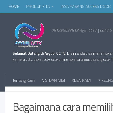
HOME
PRODUK KITA
JASA PASANG ACCESS DOOR
081285593818 Agen CCTV | CCTV Gro
Selamat Datang di Ayyubi CCTV.
Disini anda bisa menemukan Pr
kamera cctv, paket cctv, cctv online jakarta timur, pasang cc
Tentang Kami
VISI DAN MISI
KLIEN KAMI
7 KEUNG
BLOG
Bagaimana cara memili