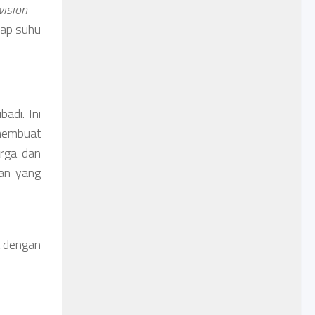
vision
dap suhu
adi. Ini
 membuat
arga dan
an yang
t dengan