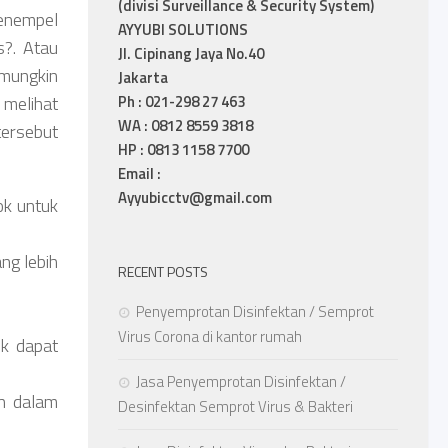
(divisi Surveillance & Security System)
menempel
AYYUBI SOLUTIONS
s?. Atau
Jl. Cipinang Jaya No.40
mungkin
Jakarta
Ph : 021-298 27 463
 melihat
WA : 0812 8559 3818
tersebut
HP : 0813 1158 7700
Email :
Ayyubicctv@gmail.com
ok untuk
ng lebih
RECENT POSTS
Penyemprotan Disinfektan / Semprot
Virus Corona di kantor rumah
uk dapat
Jasa Penyemprotan Disinfektan /
ah dalam
Desinfektan Semprot Virus & Bakteri